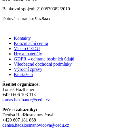
Bankovní spojení: 2100530382/2010
Datová schránka: 9nz8aax
Kontakty
Konzultační centra
Více o CEDU
Hry a materiály
GDPR – ochrana osobních údajů
Všeobecné obchodní podmínky
Výroční zprávy
Ke stažení
Ředitel organizace:
Tomáš Hazlbauer
+420 606 103 113
tomas.hazlbauer@cedu.cz
Péče o zákazníky:
Denisa Hadžiosmanovičová
+420 607 181 868
denisa.hadziosmanovicova@cedu.cz