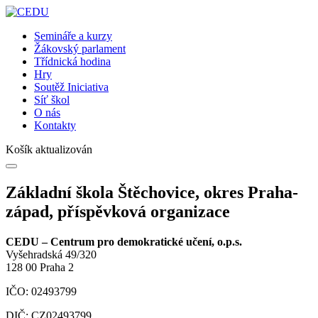
Semináře a kurzy
Žákovský parlament
Třídnická hodina
Hry
Soutěž Iniciativa
Síť škol
O nás
Kontakty
Košík aktualizován
Základní škola Štěchovice, okres Praha-
západ, příspěvková organizace
CEDU – Centrum pro demokratické učení, o.p.s.
Vyšehradská 49/320
128 00 Praha 2
IČO: 02493799
DIČ: CZ02493799