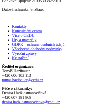
Bankovní spojení: 2100530382/2010
Datová schránka: 9nz8aax
Kontakty
Konzultační centra
Více o CEDU
Hry a materiály
GDPR – ochrana osobních údajů
Všeobecné obchodní podmínky
Výroční zprávy
Ke stažení
Ředitel organizace:
Tomáš Hazlbauer
+420 606 103 113
tomas.hazlbauer@cedu.cz
Péče o zákazníky:
Denisa Hadžiosmanovičová
+420 607 181 868
denisa.hadziosmanovicova@cedu.cz