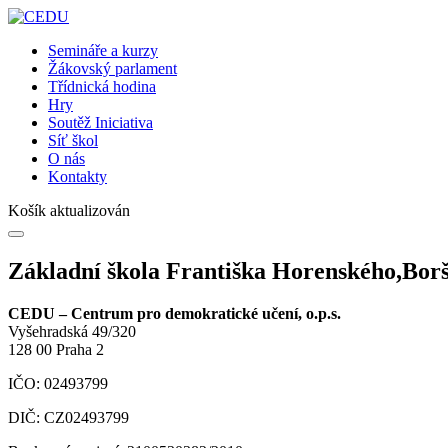
Semináře a kurzy
Žákovský parlament
Třídnická hodina
Hry
Soutěž Iniciativa
Síť škol
O nás
Kontakty
Košík aktualizován
Základní škola Františka Horenského,Borš
CEDU – Centrum pro demokratické učení, o.p.s.
Vyšehradská 49/320
128 00 Praha 2
IČO: 02493799
DIČ: CZ02493799