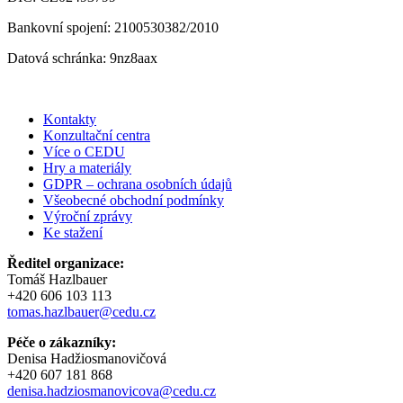
Bankovní spojení: 2100530382/2010
Datová schránka: 9nz8aax
Kontakty
Konzultační centra
Více o CEDU
Hry a materiály
GDPR – ochrana osobních údajů
Všeobecné obchodní podmínky
Výroční zprávy
Ke stažení
Ředitel organizace:
Tomáš Hazlbauer
+420 606 103 113
tomas.hazlbauer@cedu.cz
Péče o zákazníky:
Denisa Hadžiosmanovičová
+420 607 181 868
denisa.hadziosmanovicova@cedu.cz