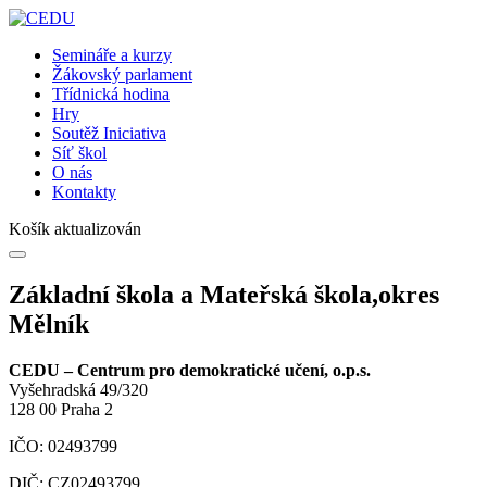
Semináře a kurzy
Žákovský parlament
Třídnická hodina
Hry
Soutěž Iniciativa
Síť škol
O nás
Kontakty
Košík aktualizován
Základní škola a Mateřská škola,okres
Mělník
CEDU – Centrum pro demokratické učení, o.p.s.
Vyšehradská 49/320
128 00 Praha 2
IČO: 02493799
DIČ: CZ02493799