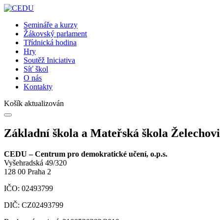
Semináře a kurzy
Žákovský parlament
Třídnická hodina
Hry
Soutěž Iniciativa
Síť škol
O nás
Kontakty
Košík aktualizován
Základní škola a Mateřská škola Želechov
CEDU – Centrum pro demokratické učení, o.p.s.
Vyšehradská 49/320
128 00 Praha 2
IČO: 02493799
DIČ: CZ02493799