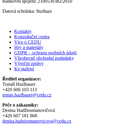
Bankovní spojení: 2100530382/2010
Datová schránka: 9nz8aax
Kontakty
Konzultační centra
Více o CEDU
Hry a materiály
GDPR – ochrana osobních údajů
Všeobecné obchodní podmínky
Výroční zprávy
Ke stažení
Ředitel organizace:
Tomáš Hazlbauer
+420 606 103 113
tomas.hazlbauer@cedu.cz
Péče o zákazníky:
Denisa Hadžiosmanovičová
+420 607 181 868
denisa.hadziosmanovicova@cedu.cz