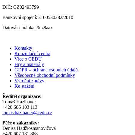
DIČ: CZ02493799
Bankovní spojení: 2100530382/2010
Datová schránka: 9nz8aax
Kontakty
Konzultační centra
Více o CEDU
Hry a materiály
GDPR – ochrana osobních údajů
Všeobecné obchodní podmínky
Výroční zprávy
Ke stažení
Ředitel organizace:
Tomáš Hazlbauer
+420 606 103 113
tomas.hazlbauer@cedu.cz
Péče o zákazníky:
Denisa Hadžiosmanovičová
+420 607 181 868