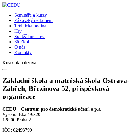
Semináře a kurzy
Žákovský parlament
Třídnická hodina
Hry
Soutěž Iniciativa
Síť škol
O nás
Kontakty
Košík aktualizován
Základní škola a mateřská škola Ostrava-
Zábřeh, Březinova 52, příspěvková
organizace
CEDU – Centrum pro demokratické učení, o.p.s.
Vyšehradská 49/320
128 00 Praha 2
IČO: 02493799