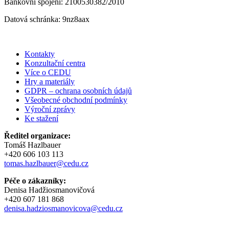
Bankovní spojení: 2100530382/2010
Datová schránka: 9nz8aax
Kontakty
Konzultační centra
Více o CEDU
Hry a materiály
GDPR – ochrana osobních údajů
Všeobecné obchodní podmínky
Výroční zprávy
Ke stažení
Ředitel organizace:
Tomáš Hazlbauer
+420 606 103 113
tomas.hazlbauer@cedu.cz
Péče o zákazníky:
Denisa Hadžiosmanovičová
+420 607 181 868
denisa.hadziosmanovicova@cedu.cz