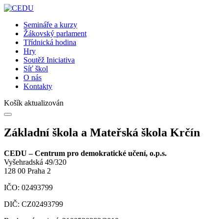
Semináře a kurzy
Žákovský parlament
Třídnická hodina
Hry
Soutěž Iniciativa
Síť škol
O nás
Kontakty
Košík aktualizován
Základní škola a Mateřská škola Krčín
CEDU – Centrum pro demokratické učení, o.p.s.
Vyšehradská 49/320
128 00 Praha 2
IČO: 02493799
DIČ: CZ02493799