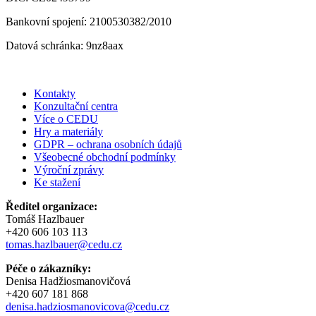
Bankovní spojení: 2100530382/2010
Datová schránka: 9nz8aax
Kontakty
Konzultační centra
Více o CEDU
Hry a materiály
GDPR – ochrana osobních údajů
Všeobecné obchodní podmínky
Výroční zprávy
Ke stažení
Ředitel organizace:
Tomáš Hazlbauer
+420 606 103 113
tomas.hazlbauer@cedu.cz
Péče o zákazníky:
Denisa Hadžiosmanovičová
+420 607 181 868
denisa.hadziosmanovicova@cedu.cz