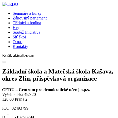
Semináře a kurzy
Žákovský parlament
Třídnická hodina
Hry
Soutěž Iniciativa
Síť škol
O nás
Kontakty
Košík aktualizován
Základní škola a Mateřská škola Kašava,
okres Zlín, příspěvková organizace
CEDU – Centrum pro demokratické učení, o.p.s.
Vyšehradská 49/320
128 00 Praha 2
IČO: 02493799
DIČ: CZ02493799