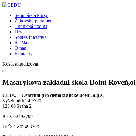
Semináře a kurzy
Žákovský parlament
Třídnická hodina
Hry
Soutěž Iniciativa
Síť škol
O nás
Kontakty
Košík aktualizován
Masarykova základní škola Dolní Roveň,o
CEDU – Centrum pro demokratické učení, o.p.s.
Vyšehradská 49/320
128 00 Praha 2
IČO: 02493799
DIČ: CZ02493799