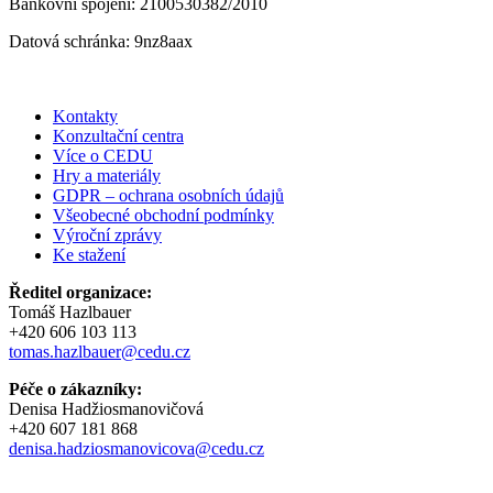
Bankovní spojení: 2100530382/2010
Datová schránka: 9nz8aax
Kontakty
Konzultační centra
Více o CEDU
Hry a materiály
GDPR – ochrana osobních údajů
Všeobecné obchodní podmínky
Výroční zprávy
Ke stažení
Ředitel organizace:
Tomáš Hazlbauer
+420 606 103 113
tomas.hazlbauer@cedu.cz
Péče o zákazníky:
Denisa Hadžiosmanovičová
+420 607 181 868
denisa.hadziosmanovicova@cedu.cz