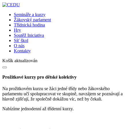
Semináře a kurzy
Žákovský parlament
Třídnická hodina
Hry
Soutěž Iniciativa
Síť škol
O nás
Kontakty
Košík aktualizován
Prožitkové kurzy pro dětské kolektivy
Na prožitkovém kurzu se žáci jedné třídy nebo žákovského
parlamentu učí spolupracovat ve skupině, navzájem se poznávají a
hlavně zjišťují, že společně dokážou víc, než by čekali.
Nabízíme jednodenní až třídenní kurzy.