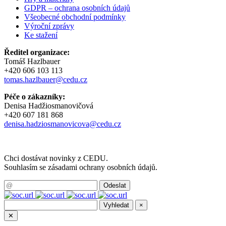
GDPR – ochrana osobních údajů
Všeobecné obchodní podmínky
Výroční zprávy
Ke stažení
Ředitel organizace:
Tomáš Hazlbauer
+420 606 103 113
tomas.hazlbauer@cedu.cz
Péče o zákazníky:
Denisa Hadžiosmanovičová
+420 607 181 868
denisa.hadziosmanovicova@cedu.cz
Chci dostávat novinky z CEDU.
Souhlasím se zásadami ochrany osobních údajů.
×
✕