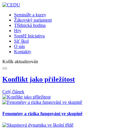
Semináře a kurzy
Žákovský parlament
Třídnická hodina
Hry
Soutěž Iniciativa
Síť škol
O nás
Kontakty
Košík aktualizován
Konflikt jako příležitost
Celý článek
Fenomény a rizika fungování ve skupině