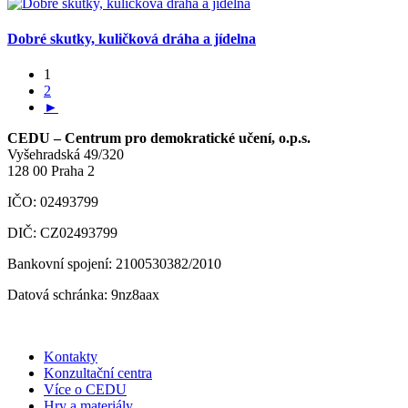
Dobré skutky, kuličková dráha a jídelna
1
2
►
CEDU – Centrum pro demokratické učení, o.p.s.
Vyšehradská 49/320
128 00 Praha 2
IČO: 02493799
DIČ: CZ02493799
Bankovní spojení: 2100530382/2010
Datová schránka: 9nz8aax
Kontakty
Konzultační centra
Více o CEDU
Hry a materiály