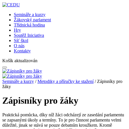
Semináře a kurzy
Žákovský parlament
Třídnická hodina
Hry
Soutěž Iniciativa
Síť škol
O nás
Kontakty
Košík aktualizován
Semináře a kurzy
/
Metodiky a příručky ke stažení
/ Zápisníky pro
žáky
Zápisníky pro žáky
Praktická pomůcka, díky níž žáci odcházejí ze zasedání parlamentu
se zapsanými úkoly a termíny. To je pro činnost parlamentu velmi
důležité, jinak se stává se pouze debatním kroužkem. Kromě