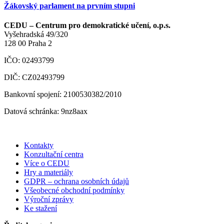
Žákovský parlament na prvním stupni
CEDU – Centrum pro demokratické učení, o.p.s.
Vyšehradská 49/320
128 00 Praha 2
IČO: 02493799
DIČ: CZ02493799
Bankovní spojení: 2100530382/2010
Datová schránka: 9nz8aax
Kontakty
Konzultační centra
Více o CEDU
Hry a materiály
GDPR – ochrana osobních údajů
Všeobecné obchodní podmínky
Výroční zprávy
Ke stažení