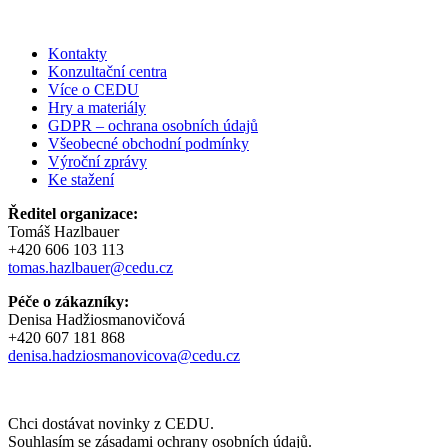
Kontakty
Konzultační centra
Více o CEDU
Hry a materiály
GDPR – ochrana osobních údajů
Všeobecné obchodní podmínky
Výroční zprávy
Ke stažení
Ředitel organizace:
Tomáš Hazlbauer
+420 606 103 113
tomas.hazlbauer@cedu.cz
Péče o zákazníky:
Denisa Hadžiosmanovičová
+420 607 181 868
denisa.hadziosmanovicova@cedu.cz
Chci dostávat novinky z CEDU.
Souhlasím se zásadami ochrany osobních údajů.