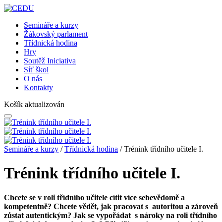
Semináře a kurzy
Žákovský parlament
Třídnická hodina
Hry
Soutěž Iniciativa
Síť škol
O nás
Kontakty
Košík aktualizován
Semináře a kurzy
/
Třídnická hodina
/ Trénink třídního učitele I.
Trénink třídního učitele I.
Chcete se v roli třídního učitele cítit více sebevědomě a
kompetentně? Chcete vědět, jak pracovat s autoritou a zároveň
zůstat autentickým? Jak se vypořádat s nároky na roli třídního