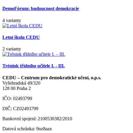
DemoFórum: budoucnost demokracie
4 varianty
Letní škola CEDU
2 varianty
Trénink třídního učitele I. - III.
CEDU – Centrum pro demokratické učení, o.p.s.
Vyšehradská 49/320
128 00 Praha 2
IČO: 02493799
DIČ: CZ02493799
Bankovní spojení: 2100530382/2010
Datová schránka: 9nz8aax