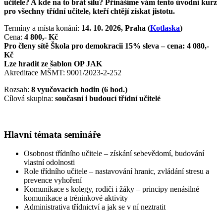
učitele? A kde na to brát sílu? Přinášíme vám tento úvodní kurz
pro všechny třídní učitele, kteří chtějí získat jistotu.
Termíny a místa konání:
14. 10. 2026,
Praha (
Kotlaska
)
Cena:
4 800,- Kč
Pro členy sítě Škola pro demokracii 15% sleva – cena: 4 080,-
Kč
Lze hradit ze šablon OP JAK
Akreditace MŠMT: 9001/2023-2-252
Rozsah:
8 vyučovacích hodin (6 hod.)
Cílová skupina:
současní i budoucí třídní učitelé
Hlavní témata semináře
Osobnost třídního učitele – získání sebevědomí, budování
vlastní odolnosti
Role třídního učitele – nastavování hranic, zvládání stresu a
prevence vyhoření
Komunikace s kolegy, rodiči i žáky – principy nenásilné
komunikace a tréninkové aktivity
Administrativa třídnictví a jak se v ní neztratit