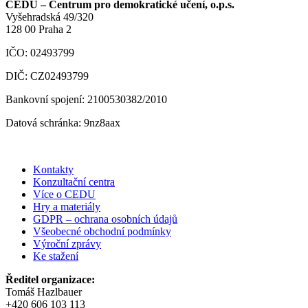
CEDU – Centrum pro demokratické učení, o.p.s.
Vyšehradská 49/320
128 00 Praha 2
IČO: 02493799
DIČ: CZ02493799
Bankovní spojení: 2100530382/2010
Datová schránka: 9nz8aax
Kontakty
Konzultační centra
Více o CEDU
Hry a materiály
GDPR – ochrana osobních údajů
Všeobecné obchodní podmínky
Výroční zprávy
Ke stažení
Ředitel organizace:
Tomáš Hazlbauer
+420 606 103 113