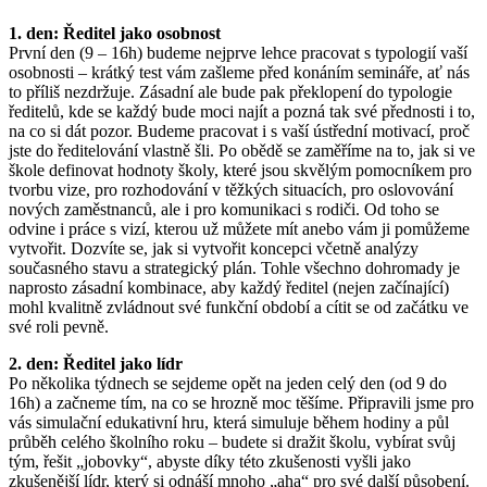
1. den: Ředitel jako osobnost
První den (9 – 16h) budeme nejprve lehce pracovat s typologií vaší
osobnosti – krátký test vám zašleme před konáním semináře, ať nás
to příliš nezdržuje. Zásadní ale bude pak překlopení do typologie
ředitelů, kde se každý bude moci najít a pozná tak své přednosti i to,
na co si dát pozor. Budeme pracovat i s vaší ústřední motivací, proč
jste do ředitelování vlastně šli. Po obědě se zaměříme na to, jak si ve
škole definovat hodnoty školy, které jsou skvělým pomocníkem pro
tvorbu vize, pro rozhodování v těžkých situacích, pro oslovování
nových zaměstnanců, ale i pro komunikaci s rodiči. Od toho se
odvine i práce s vizí, kterou už můžete mít anebo vám ji pomůžeme
vytvořit. Dozvíte se, jak si vytvořit koncepci včetně analýzy
současného stavu a strategický plán. Tohle všechno dohromady je
naprosto zásadní kombinace, aby každý ředitel (nejen začínající)
mohl kvalitně zvládnout své funkční období a cítit se od začátku ve
své roli pevně.
2. den: Ředitel jako lídr
Po několika týdnech se sejdeme opět na jeden celý den (od 9 do
16h) a začneme tím, na co se hrozně moc těšíme. Připravili jsme pro
vás simulační edukativní hru, která simuluje během hodiny a půl
průběh celého školního roku – budete si dražit školu, vybírat svůj
tým, řešit „jobovky“, abyste díky této zkušenosti vyšli jako
zkušenější lídr, který si odnáší mnoho „aha“ pro své další působení.