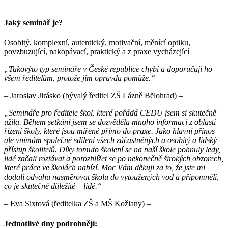
Jaký seminář je?
Osobitý, komplexní, autentický, motivační, měnící optiku,
povzbuzující, nakopávací, praktický a z praxe vycházející
„Takovýto typ semináře v České republice chybí a doporučuji ho
všem ředitelům, protože jim opravdu pomůže.“
– Jaroslav Jirásko (bývalý ředitel ZŠ Lázně Bělohrad) –
„Semináře pro ředitele škol, které pořádá CEDU jsem si skutečně
užila. Během setkání jsem se dozvěděla mnoho informací z oblasti
řízení školy, které jsou mířené přímo do praxe. Jako hlavní přínos
ale vnímám společné sdílení všech zúčastněných a osobitý a lidský
přístup školitelů. Díky tomuto školení se na naší škole pohnuly ledy,
lidé začali roztávat a porozhlížet se po nekonečně širokých obzorech,
které práce ve školách nabízí. Moc Vám děkuji za to, že jste mi
dodali odvahu nasměrovat školu do vytoužených vod a připomněli,
co je skutečně důležité – lidé.“
– Eva Sixtová (ředitelka ZŠ a MŠ Kožlany) –
Jednotlivé dny podrobněji: