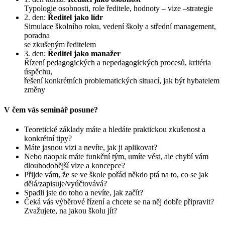
Typologie osobnosti, role ředitele, hodnoty – vize –strategie
2. den:
Ředitel jako lídr
Simulace školního roku, vedení školy a střední management,
poradna
se zkušeným ředitelem
3. den:
Ředitel jako manažer
Řízení pedagogických a nepedagogických procesů, kritéria
úspěchu,
řešení konkrétních problematických situací, jak být hybatelem
změny
V čem vás seminář posune?
Teoretické základy máte a hledáte praktickou zkušenost a
konkrétní tipy?
Máte jasnou vizi a nevíte, jak ji aplikovat?
Nebo naopak máte funkční tým, umíte vést, ale chybí vám
dlouhodobější vize a koncepce?
Přijde vám, že se ve škole pořád někdo ptá na to, co se jak
dělá/zapisuje/vyúčtovává?
Spadli jste do toho a nevíte, jak začít?
Čeká vás výběrové řízení a chcete se na něj dobře připravit?
Zvažujete, na jakou školu jít?