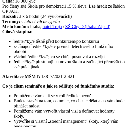
Cena:
18 000,-Kč.
Pro členy sítě Škola pro demokracii 15 % sleva. Lze hradit ze šablon
OP JAK.
Rozsah:
3 x 6 hodin (24 vyučovacích)
Termíny:
v tuto chvíli nevypsán
Místo konání:
Praha,
hotel Troja
/
ZŠ Chýně (Praha Západ)
Cílová skupina:
ředitel*ky/é těsně před konkurzem/po konkurzu
začínající ředitel*ky/é v prvních letech svého funkčního
období
všichni ředitel*ky/é, co se chtějí posouvat a rozvíjet
ředitel*ky/é přestupují na novou školu a začínající přemýšlet o
své práci jinak
Akreditace MŠMT:
13817/2021-2-421
Co je cílem semináře a jak se odlišuje od funkčního studia:
Pomůžeme vám cítit se v roli ředitele pevně.
Budete stavět na tom, co umíte, co chcete dělat a co vám bude
přinášet radost.
Pomůžeme vám vytvořit vlastní vizi a definovat hodnoty
školy.
Vytvoříte si vlastní „střední management“ školy, který vám
bude oporou.