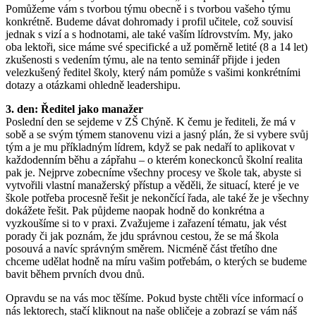
Pomůžeme vám s tvorbou týmu obecně i s tvorbou vašeho týmu
konkrétně. Budeme dávat dohromady i profil učitele, což souvisí
jednak s vizí a s hodnotami, ale také vaším lídrovstvím. My, jako
oba lektoři, sice máme své specifické a už poměrně letité (8 a 14 let)
zkušenosti s vedením týmu, ale na tento seminář přijde i jeden
velezkušený ředitel školy, který nám pomůže s vašimi konkrétními
dotazy a otázkami ohledně leadershipu.
3. den: Ředitel jako manažer
Poslední den se sejdeme v ZŠ Chýně. K čemu je řediteli, že má v
sobě a se svým týmem stanovenu vizi a jasný plán, že si vybere svůj
tým a je mu příkladným lídrem, když se pak nedaří to aplikovat v
každodenním běhu a zápřahu – o kterém koneckonců školní realita
pak je. Nejprve zobecníme všechny procesy ve škole tak, abyste si
vytvořili vlastní manažerský přístup a věděli, že situací, které je ve
škole potřeba procesně řešit je nekončící řada, ale také že je všechny
dokážete řešit. Pak půjdeme naopak hodně do konkrétna a
vyzkoušíme si to v praxi. Zvažujeme i zařazení tématu, jak vést
porady či jak poznám, že jdu správnou cestou, že se má škola
posouvá a navíc správným směrem. Nicméně část třetího dne
chceme udělat hodně na míru vašim potřebám, o kterých se budeme
bavit během prvních dvou dnů.
Opravdu se na vás moc těšíme. Pokud byste chtěli více informací o
nás lektorech, stačí kliknout na naše obličeje a zobrazí se vám náš