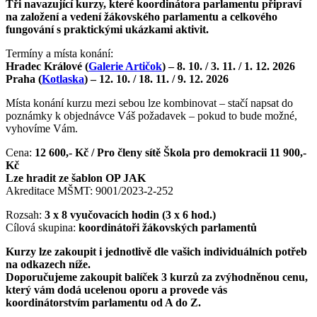
Tři navazující kurzy, které koordinátora parlamentu připraví
na založení a vedení žákovského parlamentu a celkového
fungování s praktickými ukázkami aktivit.
Termíny a místa konání:
Hradec Králové (
Galerie Artičok
) – 8. 10. / 3. 11. / 1. 12. 2026
Praha (
Kotlaska
) – 12. 10. / 18. 11. / 9. 12. 2026
Místa konání kurzu mezi sebou lze kombinovat – stačí napsat do
poznámky k objednávce Váš požadavek – pokud to bude možné,
vyhovíme Vám.
Cena:
12 600,- Kč / Pro členy sítě Škola pro demokracii 11 900,-
Kč
Lze hradit ze šablon OP JAK
Akreditace MŠMT: 9001/2023-2-252
Rozsah:
3 x 8 vyučovacích hodin (3 x 6 hod.)
Cílová skupina:
koordinátoři žákovských parlamentů
Kurzy lze zakoupit i jednotlivě dle vašich individuálních potřeb
na odkazech níže.
Doporučujeme zakoupit balíček 3 kurzů za zvýhodněnou cenu,
který vám dodá ucelenou oporu a provede vás
koordinátorstvím parlamentu od A do Z.