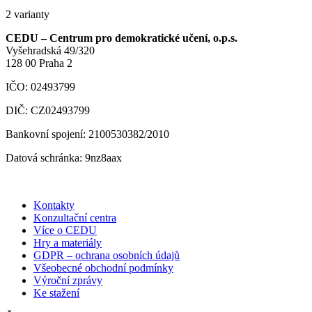
2 varianty
CEDU – Centrum pro demokratické učení, o.p.s.
Vyšehradská 49/320
128 00 Praha 2
IČO: 02493799
DIČ: CZ02493799
Bankovní spojení: 2100530382/2010
Datová schránka: 9nz8aax
Kontakty
Konzultační centra
Více o CEDU
Hry a materiály
GDPR – ochrana osobních údajů
Všeobecné obchodní podmínky
Výroční zprávy
Ke stažení