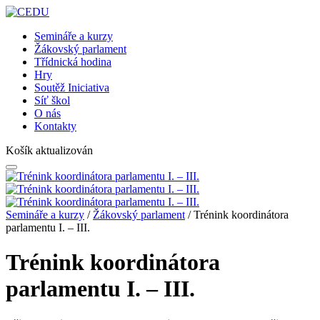
Semináře a kurzy
Žákovský parlament
Třídnická hodina
Hry
Soutěž Iniciativa
Síť škol
O nás
Kontakty
Košík aktualizován
Semináře a kurzy
/
Žákovský parlament
/ Trénink koordinátora
parlamentu I. – III.
Trénink koordinátora
parlamentu I. – III.