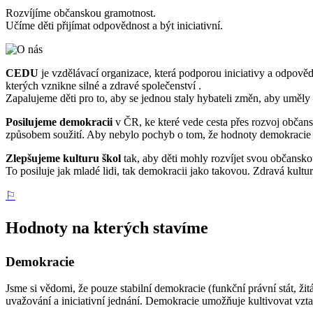
Rozvíjíme občanskou gramotnost.
Učíme děti přijímat odpovědnost a být iniciativní.
CEDU
je vzdělávací organizace, která podporou iniciativy a odpovědnos
kterých vznikne silné a zdravé společenství .
Zapalujeme děti pro to, aby se jednou staly hybateli změn, aby uměly
Posilujeme demokracii
v ČR, ke které vede cesta přes rozvoj obča
způsobem soužití. Aby nebylo pochyb o tom, že hodnoty demokracie d
Zlepšujeme kulturu škol
tak, aby děti mohly rozvíjet svou občansko
To posiluje jak mladé lidi, tak demokracii jako takovou. Zdravá kultur
⚐
Hodnoty na kterých stavíme
Demokracie
Jsme si vědomi, že pouze stabilní demokracie (funkční právní stát, žit
uvažování a iniciativní jednání. Demokracie umožňuje kultivovat vztah