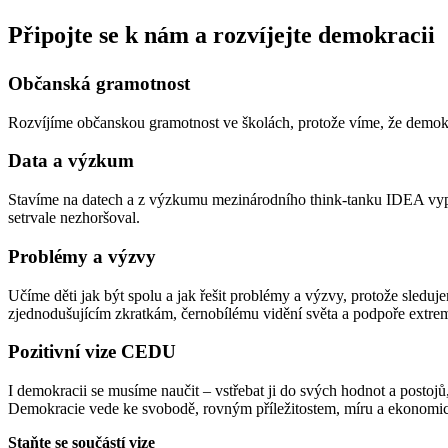
Připojte se k nám a rozvíjejte demokracii
Občanská gramotnost
Rozvíjíme občanskou gramotnost ve školách, protože víme, že demokrac
Data a výzkum
Stavíme na datech a z výzkumu mezinárodního think-tanku IDEA vyplý
setrvale nezhoršoval.
Problémy a výzvy
Učíme děti jak být spolu a jak řešit problémy a výzvy, protože sleduj
zjednodušujícím zkratkám, černobílému vidění světa a podpoře extremi
Pozitivní vize CEDU
I demokracii se musíme naučit – vstřebat ji do svých hodnot a postojů,
Demokracie vede ke svobodě, rovným příležitostem, míru a ekonomické 
Staňte se součástí vize