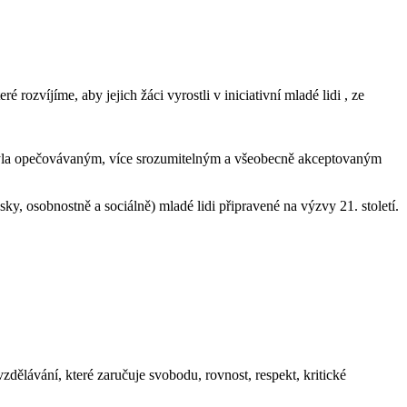
é rozvíjíme, aby jejich žáci vyrostli v iniciativní mladé lidi , ze
 byla opečovávaným, více srozumitelným a všeobecně akceptovaným
y, osobnostně a sociálně) mladé lidi připravené na výzvy 21. století.
zdělávání, které zaručuje svobodu, rovnost, respekt, kritické