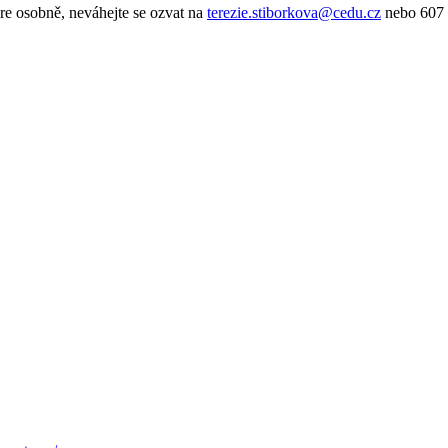
re osobně, neváhejte se ozvat na
terezie.stiborkova@cedu.cz
nebo 607 