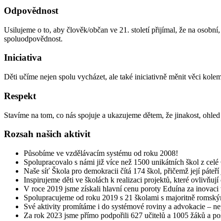
Odpovědnost
Usilujeme o to, aby člověk/občan ve 21. století přijímal, že na osobní
spoluodpovědnost.
Iniciativa
Děti učíme nejen spolu vycházet, ale také iniciativně měnit věci kolem
Respekt
Stavíme na tom, co nás spojuje a ukazujeme dětem, že jinakost, ohled
Rozsah našich aktivit
Působíme ve vzdělávacím systému od roku 2008!
Spolupracovalo s námi již více než 1500 unikátních škol z celé
Naše síť Škola pro demokracii čítá 174 škol, přičemž její páteř
Inspirujeme děti ve školách k realizaci projektů, které ovlivň
V roce 2019 jsme získali hlavní cenu poroty Eduína za inovaci 
Spolupracujeme od roku 2019 s 21 školami s majoritně romským
Své aktivity promítáme i do systémové roviny a advokacie – nep
Za rok 2023 jsme přímo podpořili 627 učitelů a 1005 žáků a 