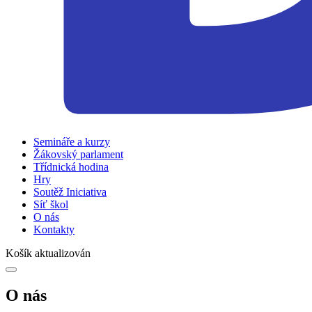
Semináře a kurzy
Žákovský parlament
Třídnická hodina
Hry
Soutěž Iniciativa
Síť škol
O nás
Kontakty
Košík aktualizován
O nás