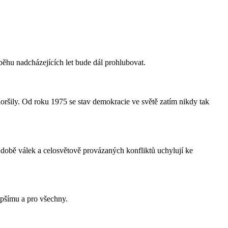
běhu nadcházejících let bude dál prohlubovat.
ršily. Od roku 1975 se stav demokracie ve světě zatím nikdy tak
, době válek a celosvětově provázaných konfliktů uchylují ke
lepšímu a pro všechny.