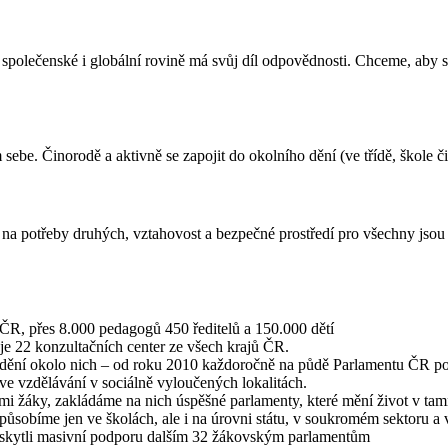
, společenské i globální rovině má svůj díl odpovědnosti. Chceme, aby s
 sebe. Činorodě a aktivně se zapojit do okolního dění (ve třídě, škole č
 na potřeby druhých, vztahovost a bezpečné prostředí pro všechny jsou 
 ČR, přes 8.000 pedagogů 450 ředitelů a 150.000 dětí
í je 22 konzultačních center ze všech krajů ČR.
ují dění okolo nich – od roku 2010 každoročně na půdě Parlamentu ČR p
ve vzdělávání v sociálně vyloučených lokalitách.
i žáky, zakládáme na nich úspěšné parlamenty, které mění život v ta
ůsobíme jen ve školách, ale i na úrovni státu, v soukromém sektoru a 
poskytli masivní podporu dalším 32 žákovským parlamentům