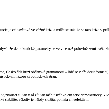
ie je celosvětově ve vážné krizi a může se stát, že se tato krize v prů
vá, že demokratické parametry se ve více než polovině zemí světa zho
eme, Česko čelí krizi občanské gramotnosti – lidé se v éře dezinformací
stických názorů či politických stran.
 vyzkoušet si, jak v ní žít, jak měnit svět kolem sebe demokraticky, k 
stabilitě, ačkoliv je někdy složitá, pomalá a neefektivní.