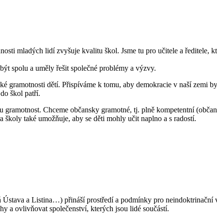
ti mladých lidí zvyšuje kvalitu škol. Jsme tu pro učitele a ředitele, kter
 být spolu a uměly řešit společné problémy a výzvy.
nské gramotnosti dětí. Přispíváme k tomu, aby demokracie v naší zemi
o škol patří.
u gramotnost. Chceme občansky gramotné, tj. plně kompetentní (občansk
a školy také umožňuje, aby se děti mohly učit naplno a s radostí.
á Ústava a Listina…) přináší prostředí a podmínky pro neindoktrinační v
y a ovlivňovat společenství, kterých jsou lidé součástí.