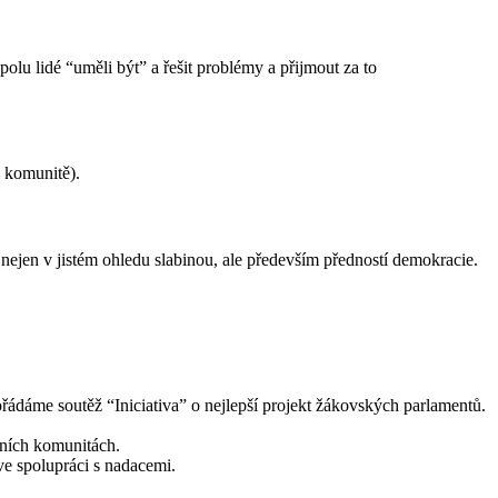
polu lidé “uměli být” a řešit problémy a přijmout za to
i komunitě).
nejen v jistém ohledu slabinou, ale především předností demokracie.
ořádáme soutěž “Iniciativa” o nejlepší projekt žákovských parlamentů.
mních komunitách.
ve spolupráci s nadacemi.