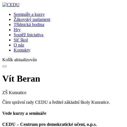
Semináře a kurzy
Žákovský parlament
Třídnická hodina
Hry
Soutěž Iniciativa
Síť škol
O nás
Kontakty
Košík aktualizován
Vít Beran
ZŠ Kunratice
Člen správní rady CEDU a ředitel základní školy Kunratice.
Vede kurzy a semináře
CEDU – Centrum pro demokratické učení, o.p.s.