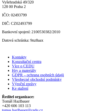
Vyšehradská 49/320
128 00 Praha 2
IČO: 02493799
DIČ: CZ02493799
Bankovní spojení: 2100530382/2010
Datová schránka: 9nz8aax
Kontakty
Konzultační centra
Více o CEDU
Hry a materiály
GDPR – ochrana osobních údajů
Všeobecné obchodní podmínky
Výroční zprávy
Ke stažení
Ředitel organizace:
Tomáš Hazlbauer
+420 606 103 113
tomas.hazlbauer@cedu.cz