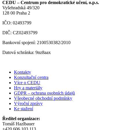
CEDU – Centrum pro demokratické učení, o.p.s.
Vyšehradská 49/320
128 00 Praha 2
IČO: 02493799
DIČ: CZ02493799
Bankovní spojení: 2100530382/2010
Datová schránka: 9nz8aax
Kontakty
Konzultační centra
Více o CEDU
Hry a materiály
GDPR – ochrana osobních údajů
Všeobecné obchodní podmínky
Výroční zprávy
Ke stažení
Ředitel organizace:
Tomáš Hazlbauer
+420 606 103 113