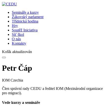
Semináře a kurzy
Žákovský parlament
Třídnická hodina
Hry
Soutěž Iniciativa
Síť škol
O nás
Kontakty
Košík aktualizován
Petr Čáp
IOM Czechia
Člen správní rady CEDU a ředitel IOM (Mezinárodní organizace
pro migraci).
Vede kurzy a semináře