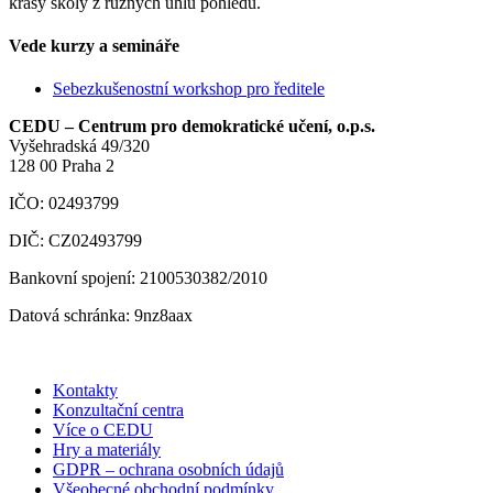
krásy školy z různých úhlů pohledu.
Vede kurzy a semináře
Sebezkušenostní workshop pro ředitele
CEDU – Centrum pro demokratické učení, o.p.s.
Vyšehradská 49/320
128 00 Praha 2
IČO: 02493799
DIČ: CZ02493799
Bankovní spojení: 2100530382/2010
Datová schránka: 9nz8aax
Kontakty
Konzultační centra
Více o CEDU
Hry a materiály
GDPR – ochrana osobních údajů
Všeobecné obchodní podmínky