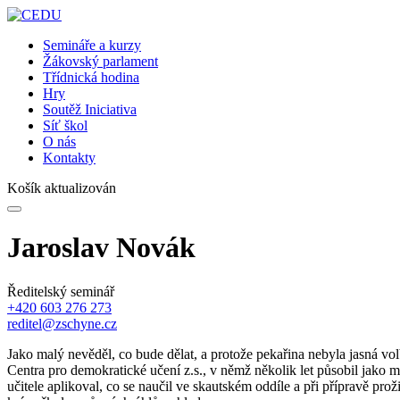
Semináře a kurzy
Žákovský parlament
Třídnická hodina
Hry
Soutěž Iniciativa
Síť škol
O nás
Kontakty
Košík aktualizován
Jaroslav Novák
Ředitelský seminář
+420 603 276 273
reditel@zschyne.cz
Jako malý nevěděl, co bude dělat, a protože pekařina nebyla jasná vo
Centra pro demokratické učení z.s., v němž několik let působil jako 
učitele aplikoval, co se naučil ve skautském oddíle a při přípravě