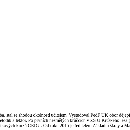
lba, stal se shodou okolností učitelem. Vystudoval PedF UK obor dějep
metodik a lektor. Po prvních nesmělých krůčcích v ZŠ U Krčského lesa p
 prožitkových kurzů CEDU. Od roku 2015 je ředitelem Základní školy a