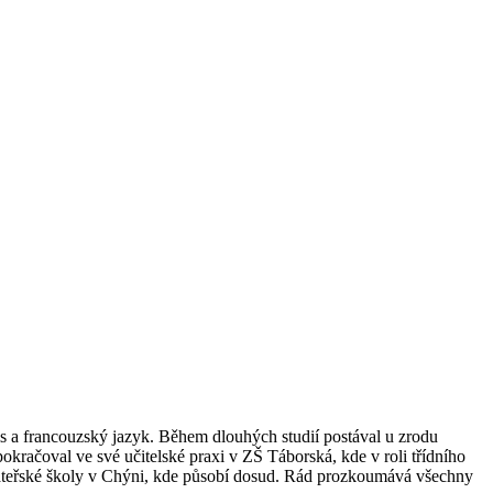
is a francouzský jazyk. Během dlouhých studií postával u zrodu
okračoval ve své učitelské praxi v ZŠ Táborská, kde v roli třídního
 Mateřské školy v Chýni, kde působí dosud. Rád prozkoumává všechny