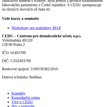
Janáčkovo náměstí v Krnově. Byla jednou z prvních koordinátorek
žákovského parlamentu v České republice. S CEDU spolupracuje
na různých úrovních už řadu let.
Vede kurzy a semináře
Workshopy pro realizátory MAP
CEDU – Centrum pro demokratické učení, o.p.s.
Vyšehradská 49/320
128 00 Praha 2
IČO: 02493799
DIČ: CZ02493799
Bankovní spojení: 2100530382/2010
Datová schránka: 9nz8aax
Kontakty
Konzultační centra
Více o CEDU
Hry a materiály