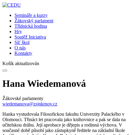
Semináře a kurzy
Žákovský parlament
Třídnická hodina
Hry
Soutěž Iniciativa
Síť škol
O nás
Kontakty
Košík aktualizován
Hana Wiedemanová
Žákovské parlamenty
wiedemanova@zsjnkrnov.cz
Hanka vystudovala Filosofickou fakultu Univerzity Palackého v
Olomouci. Třináct let pracovala jako knihovnice a pak se dala na
učitelskou dráhu. Její aprobace je dějepis a rodinná výchova. V
současné době působí jako zástupkyně ředitele na základní škole