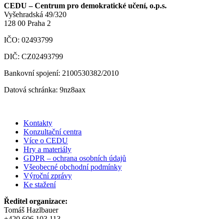
CEDU – Centrum pro demokratické učení, o.p.s.
Vyšehradská 49/320
128 00 Praha 2
IČO: 02493799
DIČ: CZ02493799
Bankovní spojení: 2100530382/2010
Datová schránka: 9nz8aax
Kontakty
Konzultační centra
Více o CEDU
Hry a materiály
GDPR – ochrana osobních údajů
Všeobecné obchodní podmínky
Výroční zprávy
Ke stažení
Ředitel organizace:
Tomáš Hazlbauer
+420 606 103 113