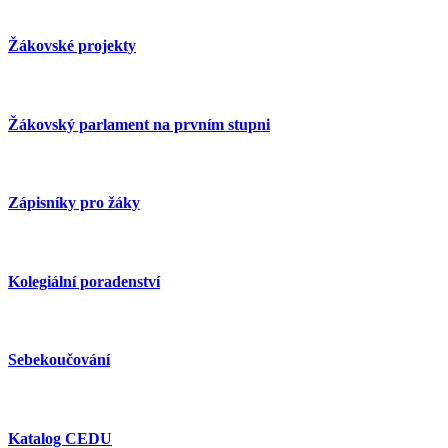
Žákovské projekty
Žákovský parlament na prvním stupni
Zápisníky pro žáky
Kolegiální poradenství
Sebekoučování
Katalog CEDU