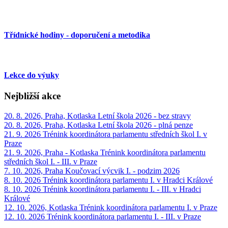
Třídnické hodiny - doporučení a metodika
Lekce do výuky
Nejbližší akce
20. 8. 2026, Praha, Kotlaska
Letní škola 2026 - bez stravy
20. 8. 2026, Praha, Kotlaska
Letní škola 2026 - plná penze
21. 9. 2026
Trénink koordinátora parlamentu středních škol I. v
Praze
21. 9. 2026, Praha - Kotlaska
Trénink koordinátora parlamentu
středních škol I. - III. v Praze
7. 10. 2026, Praha
Koučovací výcvik I. - podzim 2026
8. 10. 2026
Trénink koordinátora parlamentu I. v Hradci Králové
8. 10. 2026
Trénink koordinátora parlamentu I. - III. v Hradci
Králové
12. 10. 2026, Kotlaska
Trénink koordinátora parlamentu I. v Praze
12. 10. 2026
Trénink koordinátora parlamentu I. - III. v Praze