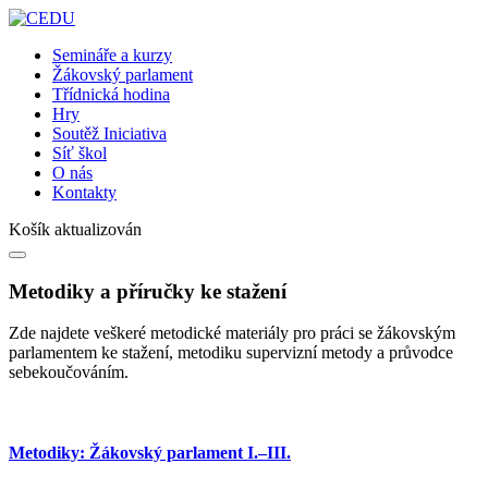
Semináře a kurzy
Žákovský parlament
Třídnická hodina
Hry
Soutěž Iniciativa
Síť škol
O nás
Kontakty
Košík aktualizován
Metodiky a příručky ke stažení
Zde najdete veškeré metodické materiály pro práci se žákovským
parlamentem ke stažení, metodiku supervizní metody a průvodce
sebekoučováním.
Metodiky: Žákovský parlament I.–III.