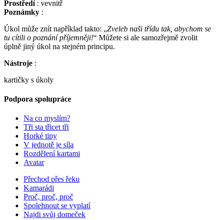
Prostředí
: vevnitř
Poznámky
:
Úkol může znít například takto: „
Zveleb naši třídu tak, abychom se
tu cítili o poznání příjemněji!
“ Můžete si ale samozřejmě zvolit
úplně jiný úkol na stejném principu.
Nástroje
:
kartičky s úkoly
Podpora spolupráce
Na co myslím?
Tři sta třicet tři
Horké tipy
V jednotě je síla
Rozdělení kartami
Avatar
Přechod přes řeku
Kamarádi
Proč, proč, proč
Spolehnout se vyplatí
Najdi svůj domeček