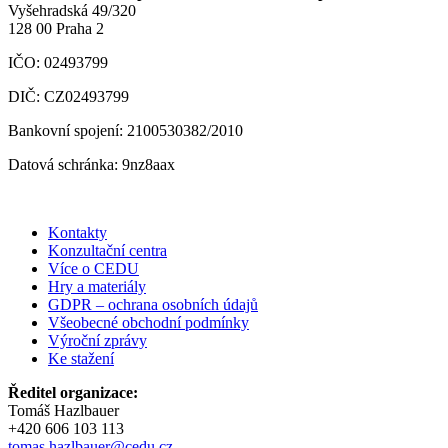
Vyšehradská 49/320
128 00 Praha 2
IČO: 02493799
DIČ: CZ02493799
Bankovní spojení: 2100530382/2010
Datová schránka: 9nz8aax
Kontakty
Konzultační centra
Více o CEDU
Hry a materiály
GDPR – ochrana osobních údajů
Všeobecné obchodní podmínky
Výroční zprávy
Ke stažení
Ředitel organizace:
Tomáš Hazlbauer
+420 606 103 113
tomas.hazlbauer@cedu.cz