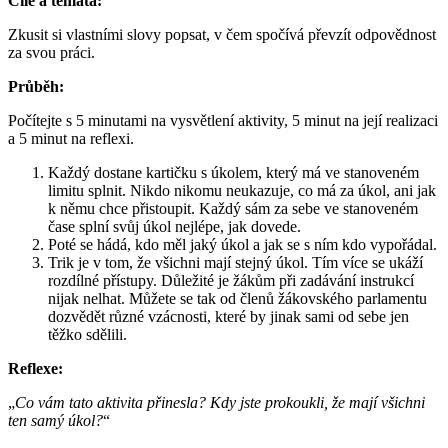
Cíle a témata:
Zkusit si vlastními slovy popsat, v čem spočívá převzít odpovědnost
za svou práci.
Průběh:
Počítejte s 5 minutami na vysvětlení aktivity, 5 minut na její realizaci
a 5 minut na reflexi.
Každý dostane kartičku s úkolem, který má ve stanoveném
limitu splnit. Nikdo nikomu neukazuje, co má za úkol, ani jak
k němu chce přistoupit. Každý sám za sebe ve stanoveném
čase splní svůj úkol nejlépe, jak dovede.
Poté se hádá, kdo měl jaký úkol a jak se s ním kdo vypořádal.
Trik je v tom, že všichni mají stejný úkol. Tím více se ukáží
rozdílné přístupy. Důležité je žákům při zadávání instrukcí
nijak nelhat. Můžete se tak od členů žákovského parlamentu
dozvědět různé vzácnosti, které by jinak sami od sebe jen
těžko sdělili.
Reflexe:
„
Co vám tato aktivita přinesla? Kdy jste prokoukli, že mají všichni
ten samý úkol?
“