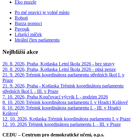
Eko puzzle
Po mé pravici je volné místo
Roboti
Burza pomoci
Pavouk
Létající míček
Ideální člen parlamentu
Nejlbližší akce
20. 8. 2026, Praha, Kotlaska
Letní škola 2026 - bez stravy
20. 8. 2026, Praha, Kotlaska
Letní škola 2026 - plná penze
21. 9. 2026
Trénink koordinátora parlamentu středních škol I. v
Praze
21. 9. 2026, Praha - Kotlaska
Trénink koordinátora parlamentu
středních škol I. - III. v Praze
7. 10. 2026, Praha
Koučovací výcvik I. - podzim 2026
8. 10. 2026
Trénink koordinátora parlamentu I. v Hradci Králové
8. 10. 2026
Trénink koordinátora parlamentu I. - III. v Hradci
Králové
12. 10. 2026, Kotlaska
Trénink koordinátora parlamentu I. v Praze
12. 10. 2026
Trénink koordinátora parlamentu I. - III. v Praze
CEDU – Centrum pro demokratické učení, o.p.s.