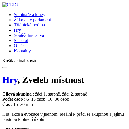
Semináře a kurzy
Žákovský parlament
Třídnická hodina
Hry
Soutěž Iniciativa
Síť škol
O nás
Kontakty
Košík aktualizován
Hry
, Zveleb místnost
Cílová skupina
: žáci 1. stupně, žáci 2. stupně
Počet osob
: 6–15 osob, 16–30 osob
Čas
: 15–30 min
Hra, akce a evokace v jednom. Ideální k práci se skupinou a jejímu
přístupu k plnění úkolů.