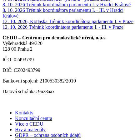
8. 10. 2026
Trénink koordinátora parlamentu I. v Hradci Králové
8. 10. 2026
Trénink koordinátora parlamentu I. - III. v Hradci
Králové
12. 10. 2026, Kotlaska
Trénink koordinátora parlamentu I. v Praze
12. 10. 2026
Trénink koordinátora parlamentu I. - III. v Praze
CEDU – Centrum pro demokratické učení, o.p.s.
Vyšehradská 49/320
128 00 Praha 2
IČO: 02493799
DIČ: CZ02493799
Bankovní spojení: 2100530382/2010
Datová schránka: 9nz8aax
Kontakty
Konzultační centra
Více o CEDU
Hry a materiály
GDPR – ochrana osobních údajů