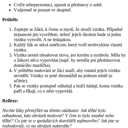
Cvičit sebeprezentaci, ujasnit si představy o sobě.
Vzájemně se poznat ve skupině.
Průběh:
Zeptejte se žáků, k čemu si myslí, že slouží vizitka. Případné
nejasnosti jim vysvětlete, neboť jejich úkolem bude si jednu
vizitku vytvořit. A ne ledajakou.
Každý žák se stává umělcem, který tvoří neobvyklou vlastní
vizitku.
Vizitka nesmí obsahovat slova, jen kresbu a symboly. Měla by
o žákovi něco vypovídat (např. by neměla jen představovat
domácího mazlíčka).
V průběhu malování se žáci snaží, aby ostatní jejich vizitku
neviděli. Vizitky se poté shromáždí na jednom místě (u
učitele).
Pak se vizitky postupně odhalují a hráči hádají, komu vizitka
patří a říkají, co o něm vypovídá.
Reflexe:
Nechte žáky přemýšlet na těmito otázkami: Jak těžké bylo
odhadnout, kdo obrázek maloval? V čem to bylo snadné nebo
těžké? Co jste se o spolužácích dozvěděli zajímavého? Jak jste se
rozhodovali, co na obrázek nakreslíte?