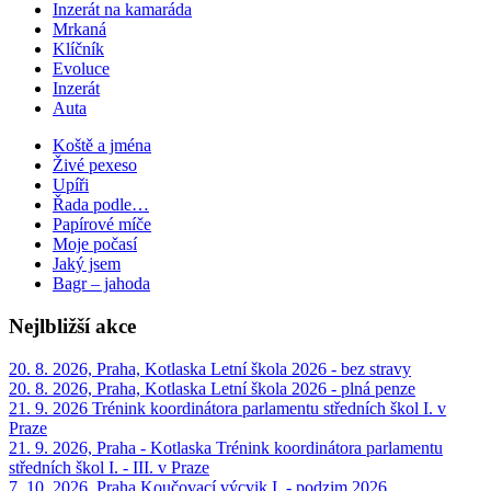
Inzerát na kamaráda
Mrkaná
Klíčník
Evoluce
Inzerát
Auta
Koště a jména
Živé pexeso
Upíři
Řada podle…
Papírové míče
Moje počasí
Jaký jsem
Bagr – jahoda
Nejlbližší akce
20. 8. 2026, Praha, Kotlaska
Letní škola 2026 - bez stravy
20. 8. 2026, Praha, Kotlaska
Letní škola 2026 - plná penze
21. 9. 2026
Trénink koordinátora parlamentu středních škol I. v
Praze
21. 9. 2026, Praha - Kotlaska
Trénink koordinátora parlamentu
středních škol I. - III. v Praze
7. 10. 2026, Praha
Koučovací výcvik I. - podzim 2026