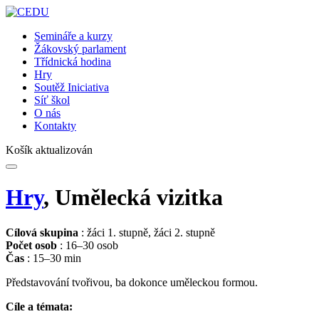
Semináře a kurzy
Žákovský parlament
Třídnická hodina
Hry
Soutěž Iniciativa
Síť škol
O nás
Kontakty
Košík aktualizován
Hry
, Umělecká vizitka
Cílová skupina
: žáci 1. stupně, žáci 2. stupně
Počet osob
: 16–30 osob
Čas
: 15–30 min
Představování tvořivou, ba dokonce uměleckou formou.
Cíle a témata: