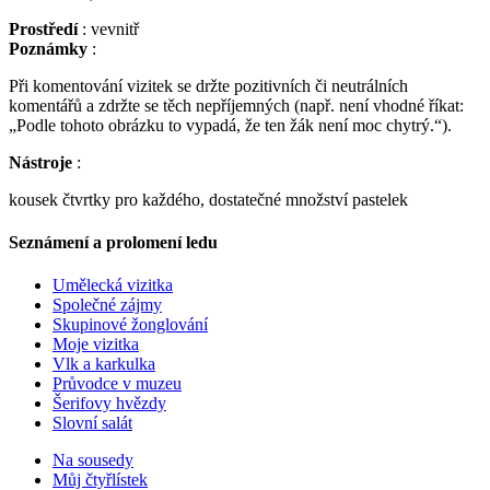
Prostředí
: vevnitř
Poznámky
:
Při komentování vizitek se držte pozitivních či neutrálních
komentářů a zdržte se těch nepříjemných (např. není vhodné říkat:
„Podle tohoto obrázku to vypadá, že ten žák není moc chytrý.“).
Nástroje
:
kousek čtvrtky pro každého, dostatečné množství pastelek
Seznámení a prolomení ledu
Umělecká vizitka
Společné zájmy
Skupinové žonglování
Moje vizitka
Vlk a karkulka
Průvodce v muzeu
Šerifovy hvězdy
Slovní salát
Na sousedy
Můj čtyřlístek