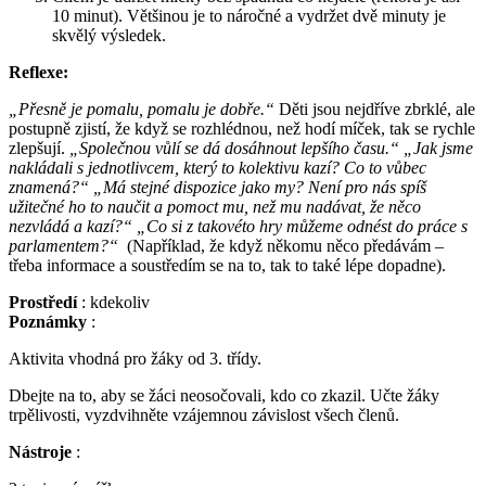
10 minut). Většinou je to náročné a vydržet dvě minuty je
skvělý výsledek.
Reflexe:
„Přesně je pomalu, pomalu je dobře.“
Děti jsou nejdříve zbrklé, ale
postupně zjistí, že když se rozhlédnou, než hodí míček, tak se rychle
zlepšují.
„Společnou vůlí se dá dosáhnout lepšího času.“ „Jak jsme
nakládali s jednotlivcem, který to kolektivu kazí? Co to vůbec
znamená?“ „Má stejné dispozice jako my? Není pro nás spíš
užitečné ho to naučit a pomoct mu, než mu nadávat, že něco
nezvládá a kazí?“ „Co si z takovéto hry můžeme odnést do práce s
parlamentem?“
(Například, že když někomu něco předávám –
třeba informace a soustředím se na to, tak to také lépe dopadne).
Prostředí
: kdekoliv
Poznámky
:
Aktivita vhodná pro žáky od 3. třídy.
Dbejte na to, aby se žáci neosočovali, kdo co zkazil. Učte žáky
trpělivosti, vyzdvihněte vzájemnou závislost všech členů.
Nástroje
: