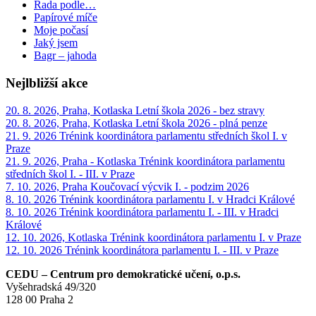
Řada podle…
Papírové míče
Moje počasí
Jaký jsem
Bagr – jahoda
Nejlbližší akce
20. 8. 2026, Praha, Kotlaska
Letní škola 2026 - bez stravy
20. 8. 2026, Praha, Kotlaska
Letní škola 2026 - plná penze
21. 9. 2026
Trénink koordinátora parlamentu středních škol I. v
Praze
21. 9. 2026, Praha - Kotlaska
Trénink koordinátora parlamentu
středních škol I. - III. v Praze
7. 10. 2026, Praha
Koučovací výcvik I. - podzim 2026
8. 10. 2026
Trénink koordinátora parlamentu I. v Hradci Králové
8. 10. 2026
Trénink koordinátora parlamentu I. - III. v Hradci
Králové
12. 10. 2026, Kotlaska
Trénink koordinátora parlamentu I. v Praze
12. 10. 2026
Trénink koordinátora parlamentu I. - III. v Praze
CEDU – Centrum pro demokratické učení, o.p.s.
Vyšehradská 49/320
128 00 Praha 2