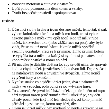
Procvičit motoriku a citlivost k ostatním.
Upřít plnou pozornost na dění kolem a vztahy.
Tvořit bezpečné prostředí a spolupracovat.
Průběh:
Účastníci stojí v kruhu a jeden dostane míček, tento žák si pak
vybere kohokoliv z kruhu a míček mu hodí, ten si vybere
někoho jiného a míček mu opět hodí. Kdo už měl v ruce
míček, tak zvedne ruku (nebo zkříží ruce na prsa), aby bylo
vidět, že se mu už nemá házet. Jakmile míček vystřídá
všechny účastníky, vrací se k prvnímu. Tímto prvním kolem
se vytyčila trasa míčku, a každý si nyní musí pamatovat , od
koho míček dostává a komu ho hází.
Při nácviku je důležité dbát na to, aby se děti učily, že správně
hodit a chytit míček je záležitostí obou dvou lidí. Dejte si čas i
na natrénování hodů a chystání ve dvojicích. Tímto končí
vytyčení trasy a zkoušení.
Nyní se snažte co nejdéle udržet jeden, dva a nakonec tři
míčky ve vzduchu, pohybující se po vytyčené trase.
To znamená, že první hráč hází míček a po drobném odstupu
hází stejnou trasou ještě druhý a třetí. Důležité je, aby děti
dávaly pozor, kde jaký míč letí, sledovaly, od koho jim míč
přichází a jestli se ten, komu ony hází, dívá.
Cílem je udržet míčky bez spadnutí co nejdéle (rekord je asi