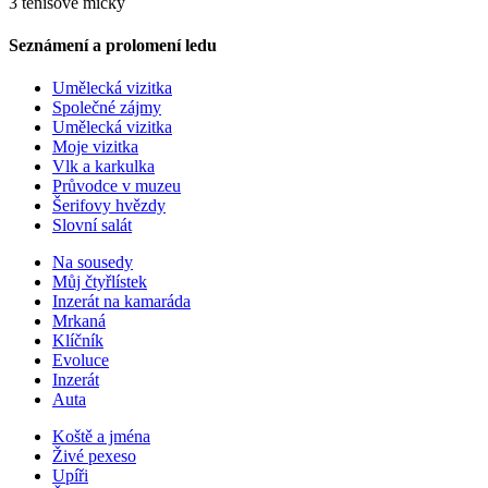
3 tenisové míčky
Seznámení a prolomení ledu
Umělecká vizitka
Společné zájmy
Umělecká vizitka
Moje vizitka
Vlk a karkulka
Průvodce v muzeu
Šerifovy hvězdy
Slovní salát
Na sousedy
Můj čtyřlístek
Inzerát na kamaráda
Mrkaná
Klíčník
Evoluce
Inzerát
Auta
Koště a jména
Živé pexeso
Upíři