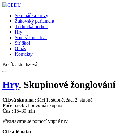
Semináře a kurzy
Žákovský parlament
Třídnická hodina
Hry
Soutěž Iniciativa
Síť škol
O nás
Kontakty
Košík aktualizován
Hry
, Skupinové žonglování
Cílová skupina
: žáci 1. stupně, žáci 2. stupně
Počet osob
: libovolná skupina
Čas
: 15–30 min
Představíme se pomocí vtipné hry.
Cíle a témata: