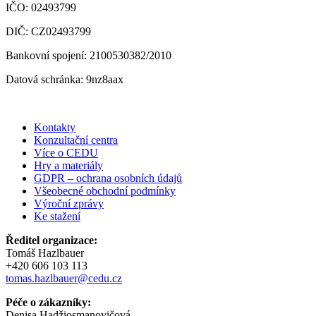
IČO: 02493799
DIČ: CZ02493799
Bankovní spojení: 2100530382/2010
Datová schránka: 9nz8aax
Kontakty
Konzultační centra
Více o CEDU
Hry a materiály
GDPR – ochrana osobních údajů
Všeobecné obchodní podmínky
Výroční zprávy
Ke stažení
Ředitel organizace:
Tomáš Hazlbauer
+420 606 103 113
tomas.hazlbauer@cedu.cz
Péče o zákazníky:
Denisa Hadžiosmanovičová