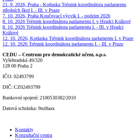
21. 9. 2026, Praha - Kotlaska
Trénink koordinátora parlamentu
středních škol I. - III. v Praze
7. 10. 2026, Praha
Koučovací výcvik I. - podzim 2026
8. 10. 2026
Trénink koordinátora parlamentu I. v Hradci Králové
8. 10. 2026
Trénink koordinátora parlamentu I. - III. v Hradci
Králové
12. 10. 2026, Kotlaska
Trénink koordinátora parlamentu I. v Praze
12. 10. 2026
Trénink koordinátora parlamentu I. - III. v Praze
CEDU – Centrum pro demokratické učení, o.p.s.
Vyšehradská 49/320
128 00 Praha 2
IČO: 02493799
DIČ: CZ02493799
Bankovní spojení: 2100530382/2010
Datová schránka: 9nz8aax
Kontakty
Konzultační centra