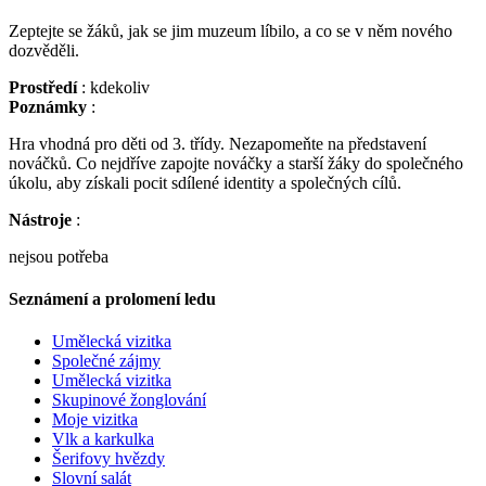
Zeptejte se žáků, jak se jim muzeum líbilo, a co se v něm nového
dozvěděli.
Prostředí
: kdekoliv
Poznámky
:
Hra vhodná pro děti od 3. třídy. Nezapomeňte na představení
nováčků. Co nejdříve zapojte nováčky a starší žáky do společného
úkolu, aby získali pocit sdílené identity a společných cílů.
Nástroje
:
nejsou potřeba
Seznámení a prolomení ledu
Umělecká vizitka
Společné zájmy
Umělecká vizitka
Skupinové žonglování
Moje vizitka
Vlk a karkulka
Šerifovy hvězdy
Slovní salát