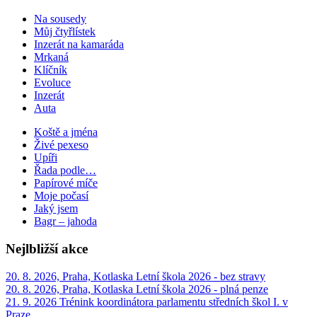
Na sousedy
Můj čtyřlístek
Inzerát na kamaráda
Mrkaná
Klíčník
Evoluce
Inzerát
Auta
Koště a jména
Živé pexeso
Upíři
Řada podle…
Papírové míče
Moje počasí
Jaký jsem
Bagr – jahoda
Nejlbližší akce
20. 8. 2026, Praha, Kotlaska
Letní škola 2026 - bez stravy
20. 8. 2026, Praha, Kotlaska
Letní škola 2026 - plná penze
21. 9. 2026
Trénink koordinátora parlamentu středních škol I. v
Praze