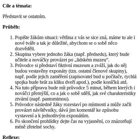
Cíle a témata:
Představit se ostatním.
Průběh:
Popište žákům situaci: většina z vás se sice zná, máme tu ale i
nové tváře a tak je důležité, abychom se o sobě něco
dozvěděli.
Skupina vybere jednoho žáka (např. předsedu), který bude
učitele a nováčky provázet po „lidském muzeu“.
Průvodce si představí fiktivní muzeum a zváží, jak do něj
budou vestavěny exponáty (tzn. ostatní členové skupiny),
např. podle jejich zaměření (zapisovatel bud u počítače, rychlá
spojka bude brát za kliku dveří apod.), podle koníčků atd.
Na tuto přípravu bude mít průvodce 5 minut, během kterých i
nováčci přemýšlí, co a jak o sobě sdělí, jak své charakteristiky
ztvární (např. pantomimou).
Průvodce následně žáky rozestaví po místnosti a může začít
provázet návštěvníky, dává jim komentář ke způsobu
vystavení a k jednotlivým exponátům.
Po skončení prohlídky dejte čas na vyjasnění, co znázorňují
méně zřetelné sochy.
Reflexe: