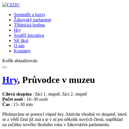
Semináře a kurzy
Žákovský parlament
Třídnická hodina
Hry
Soutěž Iniciativa
Síť škol
O nás
Kontakty
Košík aktualizován
Hry
, Průvodce v muzeu
Cílová skupina
: žáci 1. stupně, žáci 2. stupně
Počet osob
: 16–30 osob
Čas
: 15–30 min
Představíme se pomocí vtipné hry. Aktivita vhodná ve skupině, která
se z větší části již zná a je v ní jen několik nových členů, například
na začátku nového školního roku v žákovském parlamentu.