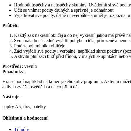
Hodnotit úspěchy a neúspěchy skupiny. Uvědomit si své pocity 
Učit se vnímat pocity druhých a správně je odhadnout.
Vyjadřovat své pocity, ústně i neverbálně a umět je rozpoznat u
Průběh:
Každý žák nakreslí obličej a do něj vykreslí, jakou má právě ná
Svou náladu následně vyjádří pohybem těla, přirozeně a nenuc
Poté zapojí mimiku obličeje.
Žáci vyjádří své pocity i verbálně, například skrze pozdrav (p
Aktivitu plní žáci buď před třídou, v malých skupinkách nebo v
Prostředí
: vevnitř
Poznámky
:
Hra se hodí například na konec jakéhokoliv programu. Aktivitu můžete 
aktivita zvlášť osvědčila a na co při ní dát.
Nástroje
:
papíry A5, fixy, patelky
Ohlédnutí a hodnocení
Tři póly