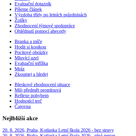
Evaluační dotazník
Píšeme článek
Výzdoba třídy po letních prázdninách
Žolíky
Zhodnocení týmové spolupráce
Ohlédnutí pomocí abecedy
Branka a míče
Hodit si kostkou
Pocitové obrázky
Mluvící uzel
Evaluační mřížka
Mráz
Zkoumej a hledej
Bleskové zhodnocení situace
Můj předmět promlouvá
Reflexe pohybem
Hodnotící terč
Čajovna
Nejlbližší akce
20. 8. 2026, Praha, Kotlaska
Letní škola 2026 - bez stravy
20. 8. 2026, Praha, Kotlaska
Letní škola 2026 - plná penze