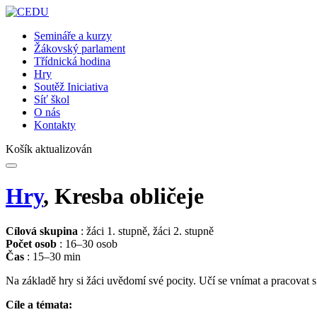
Semináře a kurzy
Žákovský parlament
Třídnická hodina
Hry
Soutěž Iniciativa
Síť škol
O nás
Kontakty
Košík aktualizován
Hry
, Kresba obličeje
Cílová skupina
: žáci 1. stupně, žáci 2. stupně
Počet osob
: 16–30 osob
Čas
: 15–30 min
Na základě hry si žáci uvědomí své pocity. Učí se vnímat a pracovat
Cíle a témata: