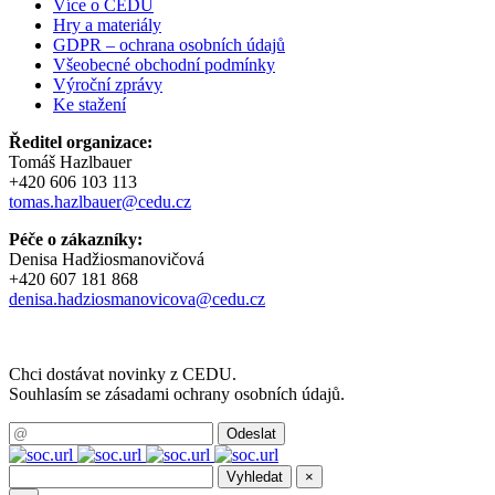
Více o CEDU
Hry a materiály
GDPR – ochrana osobních údajů
Všeobecné obchodní podmínky
Výroční zprávy
Ke stažení
Ředitel organizace:
Tomáš Hazlbauer
+420 606 103 113
tomas.hazlbauer@cedu.cz
Péče o zákazníky:
Denisa Hadžiosmanovičová
+420 607 181 868
denisa.hadziosmanovicova@cedu.cz
Chci dostávat novinky z CEDU.
Souhlasím se zásadami ochrany osobních údajů.
×