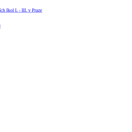
h škol I. - III. v Praze
é