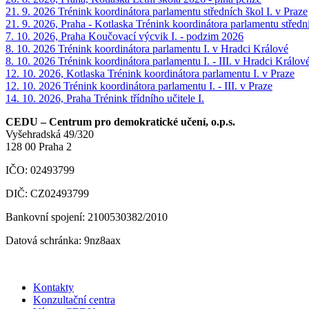
21. 9. 2026
Trénink koordinátora parlamentu středních škol I. v Praze
21. 9. 2026, Praha - Kotlaska
Trénink koordinátora parlamentu středníc
7. 10. 2026, Praha
Koučovací výcvik I. - podzim 2026
8. 10. 2026
Trénink koordinátora parlamentu I. v Hradci Králové
8. 10. 2026
Trénink koordinátora parlamentu I. - III. v Hradci Králov
12. 10. 2026, Kotlaska
Trénink koordinátora parlamentu I. v Praze
12. 10. 2026
Trénink koordinátora parlamentu I. - III. v Praze
14. 10. 2026, Praha
Trénink třídního učitele I.
CEDU – Centrum pro demokratické učení, o.p.s.
Vyšehradská 49/320
128 00 Praha 2
IČO: 02493799
DIČ: CZ02493799
Bankovní spojení: 2100530382/2010
Datová schránka: 9nz8aax
Kontakty
Konzultační centra