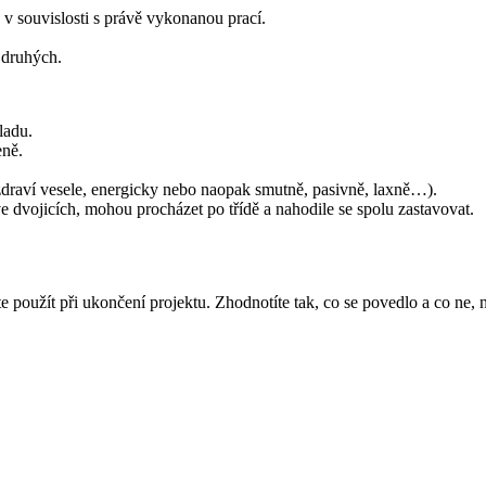
v souvislosti s právě vykonanou prací.
 druhých.
ladu.
eně.
ozdraví vesele, energicky nebo naopak smutně, pasivně, laxně…).
e dvojicích, mohou procházet po třídě a nahodile se spolu zastavovat.
použít při ukončení projektu. Zhodnotíte tak, co se povedlo a co ne, na