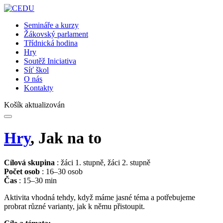
Semináře a kurzy
Žákovský parlament
Třídnická hodina
Hry
Soutěž Iniciativa
Síť škol
O nás
Kontakty
Košík aktualizován
Hry
, Jak na to
Cílová skupina
: žáci 1. stupně, žáci 2. stupně
Počet osob
: 16–30 osob
Čas
: 15–30 min
Aktivita vhodná tehdy, když máme jasné téma a potřebujeme
probrat různé varianty, jak k němu přistoupit.