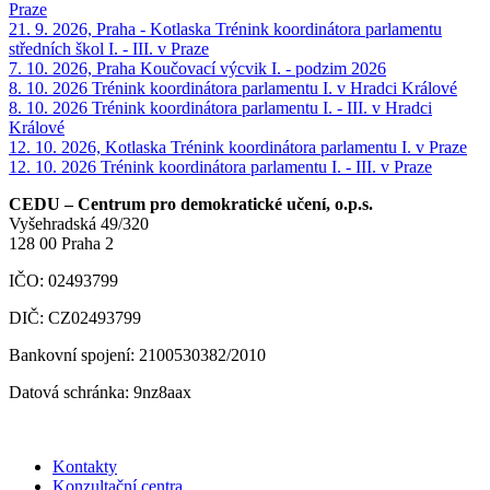
Praze
21. 9. 2026, Praha - Kotlaska
Trénink koordinátora parlamentu
středních škol I. - III. v Praze
7. 10. 2026, Praha
Koučovací výcvik I. - podzim 2026
8. 10. 2026
Trénink koordinátora parlamentu I. v Hradci Králové
8. 10. 2026
Trénink koordinátora parlamentu I. - III. v Hradci
Králové
12. 10. 2026, Kotlaska
Trénink koordinátora parlamentu I. v Praze
12. 10. 2026
Trénink koordinátora parlamentu I. - III. v Praze
CEDU – Centrum pro demokratické učení, o.p.s.
Vyšehradská 49/320
128 00 Praha 2
IČO: 02493799
DIČ: CZ02493799
Bankovní spojení: 2100530382/2010
Datová schránka: 9nz8aax
Kontakty
Konzultační centra