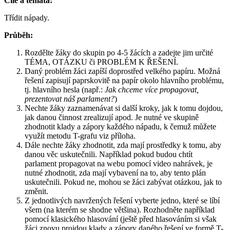
Cíle a témata:
Třídit nápady.
Průběh:
Rozdělte žáky do skupin po 4-5 žácích a zadejte jim určité
TÉMA, OTÁZKU či PROBLÉM K ŘEŠENÍ.
Daný problém žáci zapíší doprostřed velkého papíru. Možná
řešení zapisují paprskovitě na papír okolo hlavního problému,
tj. hlavního hesla (např.:
Jak chceme více propagovat,
prezentovat náš parlament?
)
Nechte žáky zaznamenávat si další kroky, jak k tomu dojdou,
jak danou činnost zrealizují apod. Je nutné ve skupině
zhodnotit klady a zápory každého nápadu, k čemuž můžete
využít metodu T-grafu viz příloha.
Dále nechte žáky zhodnotit, zda mají prostředky k tomu, aby
danou věc uskutečnili. Například pokud budou chtít
parlament propagovat na webu pomocí video nahrávek, je
nutné zhodnotit, zda mají vybavení na to, aby tento plán
uskutečnili. Pokud ne, mohou se žáci zabývat otázkou, jak to
změnit.
Z jednotlivých navržených řešení vyberte jedno, které se líbí
všem (na kterém se shodne většina). Rozhodněte například
pomocí klasického hlasování (ještě před hlasováním si však
žáci znovu projdou klady a zápory daného řešení ve formě T-