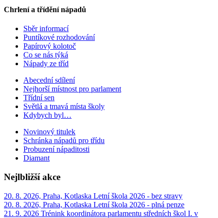
Chrlení a třídění nápadů
Sběr informací
Puntíkové rozhodování
Papírový kolotoč
Co se nás týká
Nápady ze tříd
Abecední sdílení
Nejhorší místnost pro parlament
Třídní sen
Světlá a tmavá místa školy
Kdybych byl…
Novinový titulek
Schránka nápadů pro třídu
Probuzení nápaditosti
Diamant
Nejlbližší akce
20. 8. 2026, Praha, Kotlaska
Letní škola 2026 - bez stravy
20. 8. 2026, Praha, Kotlaska
Letní škola 2026 - plná penze
21. 9. 2026
Trénink koordinátora parlamentu středních škol I. v