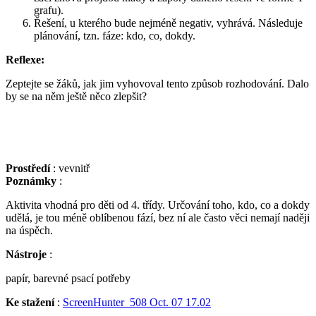
grafu).
Řešení, u kterého bude nejméně negativ, vyhrává. Následuje
plánování, tzn. fáze: kdo, co, dokdy.
Reflexe:
Zeptejte se žáků, jak jim vyhovoval tento způsob rozhodování. Dalo
by se na něm ještě něco zlepšit?
Prostředí
: vevnitř
Poznámky
:
Aktivita vhodná pro děti od 4. třídy. Určování toho, kdo, co a dokdy
udělá, je tou méně oblíbenou fází, bez ní ale často věci nemají naději
na úspěch.
Nástroje
:
papír, barevné psací potřeby
Ke stažení
:
ScreenHunter_508 Oct. 07 17.02