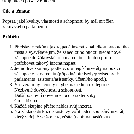
skupinkách po 4 až 6 lidech.
Cíle a témata:
Popsat, jaké kvality, vlastnosti a schopnosti by měl mít člen
žákovského parlamentu.
Průběh:
Představte žákům, jak vypadá inzerát s nabídkou pracovního
místa a vysvětlete jim, že zanedlouho budou hledat nové
zástupce do žákovského parlamentu, a budou proto
potřebovat takový inzerát napsat.
Jednotlivé skupiny podle vzoru napíší inzeráty na pozici
zástupce v parlamentu (případně předsedy/předsedkyně
parlamentu, asistenta/asistentky, účetní/ho apod.).
V inzerátu by neměly chybět následující kategorie:
Nezbytné dovedenosti a schopnosti.
Další pozitivní dovednosti a charakteristiky.
Co nabízíme.
Každá skupina přečte nahlas svůj inzerát.
Na základě diskuze zkuste vytvořit jeden společný inzerát,
který veřejně ve škole vyvěsíte (např. na nástěnku).