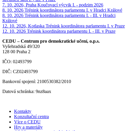
7. 10. 2026, Praha
Koučovací výcvik I. - podzim 2026
8. 10. 2026
Trénink koordinátora parlamentu I. v Hradci Králové
8. 10. 2026
Trénink koordinátora parlamentu I. - III. v Hradci
Králové
12. 10. 2026, Kotlaska
Trénink koordinátora parlamentu I. v Praze
12. 10. 2026
Trénink koordinátora parlamentu I. - III. v Praze
CEDU – Centrum pro demokratické učení, o.p.s.
Vyšehradská 49/320
128 00 Praha 2
IČO: 02493799
DIČ: CZ02493799
Bankovní spojení: 2100530382/2010
Datová schránka: 9nz8aax
Kontakty
Konzultační centra
Více o CEDU
Hry a materiály