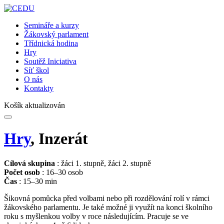
Semináře a kurzy
Žákovský parlament
Třídnická hodina
Hry
Soutěž Iniciativa
Síť škol
O nás
Kontakty
Košík aktualizován
Hry
, Inzerát
Cílová skupina
: žáci 1. stupně, žáci 2. stupně
Počet osob
: 16–30 osob
Čas
: 15–30 min
Šikovná pomůcka před volbami nebo při rozdělování rolí v rámci
žákovského parlamentu. Je také možné ji využít na konci školního
roku s myšlenkou volby v roce následujícím. Pracuje se ve