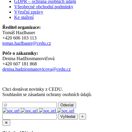
GDPR – ochrana osobních údajů
Všeobecné obchodní podmínky
Výroční zprávy
Ke stažení
Ředitel organizace:
Tomáš Hazlbauer
+420 606 103 113
tomas.hazlbauer@cedu.cz
Péče o zákazníky:
Denisa Hadžiosmanovičová
+420 607 181 868
denisa.hadziosmanovicova@cedu.cz
Chci dostávat novinky z CEDU.
Souhlasím se zásadami ochrany osobních údajů.
×
✕