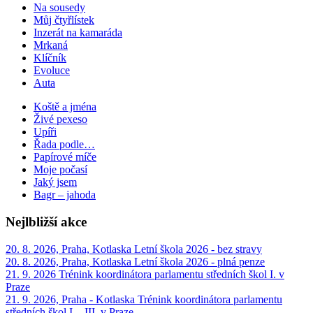
Na sousedy
Můj čtyřlístek
Inzerát na kamaráda
Mrkaná
Klíčník
Evoluce
Auta
Koště a jména
Živé pexeso
Upíři
Řada podle…
Papírové míče
Moje počasí
Jaký jsem
Bagr – jahoda
Nejlbližší akce
20. 8. 2026, Praha, Kotlaska
Letní škola 2026 - bez stravy
20. 8. 2026, Praha, Kotlaska
Letní škola 2026 - plná penze
21. 9. 2026
Trénink koordinátora parlamentu středních škol I. v
Praze
21. 9. 2026, Praha - Kotlaska
Trénink koordinátora parlamentu
středních škol I. - III. v Praze