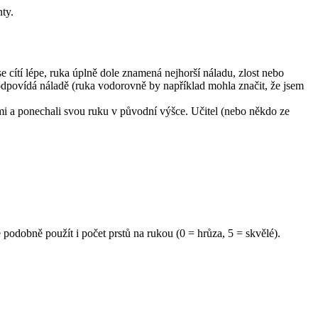
nty.
se cítí lépe, ruka úplně dole znamená nejhorší náladu, zlost nebo
 odpovídá náladě (ruka vodorovně by například mohla značit, že jsem
ými a ponechali svou ruku v původní výšce. Učitel (nebo někdo ze
e podobně použít i počet prstů na rukou (0 = hrůza, 5 = skvělé).