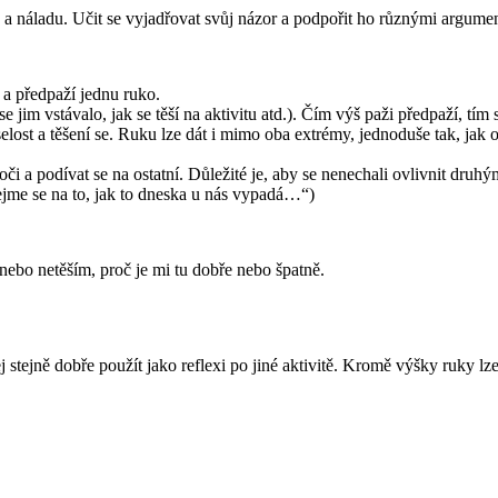
ty a náladu. Učit se vyjadřovat svůj názor a podpořit ho různými argume
 a předpaží jednu ruko.
im vstávalo, jak se těší na aktivitu atd.). Čím výš paži předpaží, tím 
elost a těšení se. Ruku lze dát i mimo oba extrémy, jednoduše tak, jak
či a podívat se na ostatní. Důležité je, aby se nenechali ovlivnit druh
ejme se na to, jak to dneska u nás vypadá…“)
nebo netěším, proč je mi tu dobře nebo špatně.
 stejně dobře použít jako reflexi po jiné aktivitě. Kromě výšky ruky lz