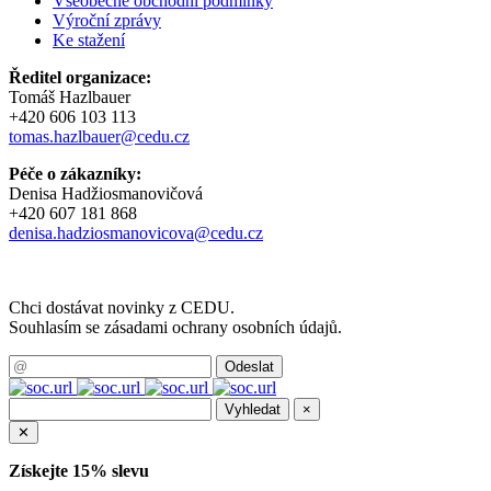
Všeobecné obchodní podmínky
Výroční zprávy
Ke stažení
Ředitel organizace:
Tomáš Hazlbauer
+420 606 103 113
tomas.hazlbauer@cedu.cz
Péče o zákazníky:
Denisa Hadžiosmanovičová
+420 607 181 868
denisa.hadziosmanovicova@cedu.cz
Chci dostávat novinky z CEDU.
Souhlasím se zásadami ochrany osobních údajů.
×
✕
Získejte 15% slevu