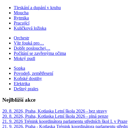
Tleskání a dupání v kruhu
Moucha
Rytmika
Pracující
Kuličková ložiska
Orchestr
Vítr fouká pro…
Dobře poslouchej…
Počítání se zavřenýma očima
Mokrý pudl
Sopka
Povodeň, zemětřesení
Koňské dostihy
Elektrika
Deštný prales
Nejlbližší akce
20. 8. 2026, Praha, Kotlaska
Letní škola 2026 - bez stravy
20. 8. 2026, Praha, Kotlaska
Letní škola 2026 - plná penze
21. 9. 2026
Trénink koordinátora parlamentu středních škol I. v Praze
21. 9. 2026, Praha - Kotlaska
Trénink koordinátora parlamentu středníc