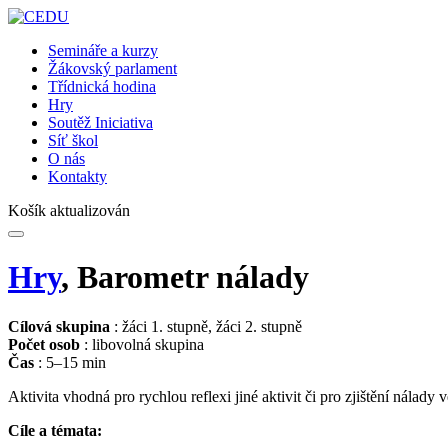
Semináře a kurzy
Žákovský parlament
Třídnická hodina
Hry
Soutěž Iniciativa
Síť škol
O nás
Kontakty
Košík aktualizován
Hry
, Barometr nálady
Cílová skupina
: žáci 1. stupně, žáci 2. stupně
Počet osob
: libovolná skupina
Čas
: 5–15 min
Aktivita vhodná pro rychlou reflexi jiné aktivit či pro zjištění nálady 
Cíle a témata: