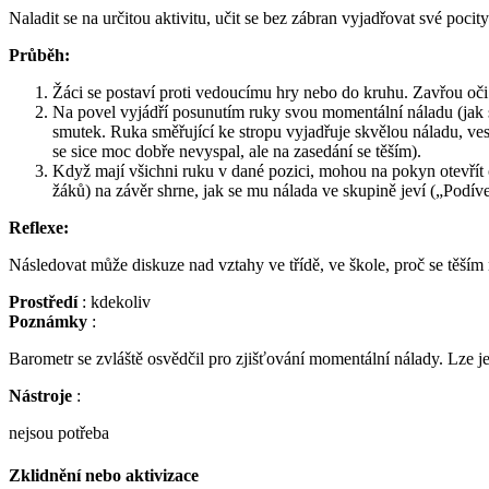
Naladit se na určitou aktivitu, učit se bez zábran vyjadřovat své poci
Průběh:
Žáci se postaví proti vedoucímu hry nebo do kruhu. Zavřou oči
Na povel vyjádří posunutím ruky svou momentální náladu (jak se j
smutek. Ruka směřující ke stropu vyjadřuje skvělou náladu, ves
se sice moc dobře nevyspal, ale na zasedání se těším).
Když mají všichni ruku v dané pozici, mohou na pokyn otevřít o
žáků) na závěr shrne, jak se mu nálada ve skupině jeví („Podív
Reflexe:
Následovat může diskuze nad vztahy ve třídě, ve škole, proč se těším 
Prostředí
: kdekoliv
Poznámky
:
Barometr se zvláště osvědčil pro zjišťování momentální nálady. Lze jej
Nástroje
:
nejsou potřeba
Zklidnění nebo aktivizace