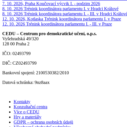
7. 10. 2026, Praha
Koučovací výcvik I. - podzim 2026
8. 10. 2026
Trénink koordinátora parlamentu I. v Hradci Králové
8. 10. 2026
Trénink koordinátora parlamentu I. - III. v Hradci Králov
12. 10. 2026, Kotlaska
Trénink koordinátora parlamentu I. v Praze
12. 10. 2026
Trénink koordinátora parlamentu I. - III. v Praze
CEDU – Centrum pro demokratické učení, o.p.s.
Vyšehradská 49/320
128 00 Praha 2
IČO: 02493799
DIČ: CZ02493799
Bankovní spojení: 2100530382/2010
Datová schránka: 9nz8aax
Kontakty
Konzultační centra
Více o CEDU
Hry a materiály
GDPR – ochrana osobních údajů