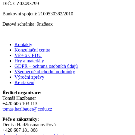
DIČ: CZ02493799
Bankovní spojení: 2100530382/2010
Datová schránka: 9nz8aax
Kontakty
Konzultační centra
Více o CEDU
Hry a materiály
GDPR – ochrana osobních údajů
Všeobecné obchodní podmínky
Výroční zprávy
Ke stažení
Ředitel organizace:
Tomáš Hazlbauer
+420 606 103 113
tomas.hazlbauer@cedu.cz
Péče o zákazníky:
Denisa Hadžiosmanovičová
+420 607 181 868