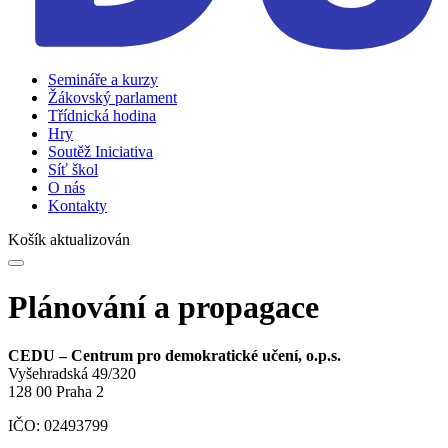
Semináře a kurzy
Žákovský parlament
Třídnická hodina
Hry
Soutěž Iniciativa
Síť škol
O nás
Kontakty
Košík aktualizován
Plánování a propagace
CEDU – Centrum pro demokratické učení, o.p.s.
Vyšehradská 49/320
128 00 Praha 2
IČO: 02493799