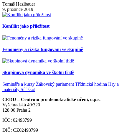
Tomáš Hazlbauer
9. prosince 2019
Konflikt jako příležitost
Fenomény a rizika fungování ve skupině
Skupinová dynamika ve školní třídě
Semináře a kurzy
Žákovský parlament
Třídnická hodina
Hry a
materiály
Síť škol
CEDU – Centrum pro demokratické učení, o.p.s.
Vyšehradská 49/320
128 00 Praha 2
IČO: 02493799
DIČ: CZ02493799