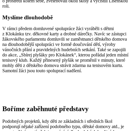
o prostředí kolem sebe, zvelebovali okolí školy a vyčistili Líšeňskou
roli.
Myslíme dlouhodobě
V rámci předem domluvené spolupráce žáci vyráběli s dětmi
z Klokánku tzv. děkovné karty a drobné dárečky. Navíc se zástupci
žákovského parlamentu domluvili se zaměstnanci dětského domova
na dlouhodobější spolupráci ve formě doučování dětí, výroby
vánočních přání a pravidelných hudebních setkání. Také se zapojili
do akce, „Sbírej plyšáky pro Klokánek“, kterou pořádal jeden místní
tenisový klub. Každý přinesený plyšák se proměnil v minuty, které
mohly děti z dětského domova strávit zdarma na tenisovém kurtu.
Samotní žáci jsou touto spoluprací nadšení.
Boříme zaběhnuté představy
Podobných projektů, kdy děti ze základních i středních škol
podporují nějaké zařízení podobného typu, dětské domovy atd., je