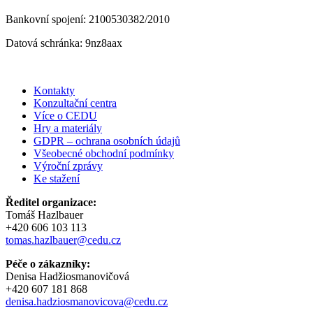
Bankovní spojení: 2100530382/2010
Datová schránka: 9nz8aax
Kontakty
Konzultační centra
Více o CEDU
Hry a materiály
GDPR – ochrana osobních údajů
Všeobecné obchodní podmínky
Výroční zprávy
Ke stažení
Ředitel organizace:
Tomáš Hazlbauer
+420 606 103 113
tomas.hazlbauer@cedu.cz
Péče o zákazníky:
Denisa Hadžiosmanovičová
+420 607 181 868
denisa.hadziosmanovicova@cedu.cz