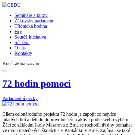
Semináře a kurzy
Žákovský parlament
Třídnická hodina
Hry
Soutěž Iniciativa
Síť škol
O nás
Kontakty
Košík aktualizován
72 hodin pomoci
Parlamentní pecky
Cílem celonárodního projektu 72 hodin je zapojit co nejvíce
mladých lidí a dětí do dobrovolnických aktivit podle svého výběru.
Žáci ze základní školy Masarova z Brna se rozhodli tři dny pomáhat
ve dvou mateřských školách a v Klokánku v Brně. Zajímali se také