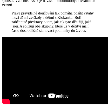
spousta. Vzácností však je navázání dlouhodobých kvalitních
vztahů.
Právě pravidelné doučování tak pomáhá posílit vztahy
mezi dětmi ze školy a dětmi z Klokánku. Boří
zaběhnuté představy o tom, jak tak tyto děti žijí, jaké
jsou. A sbližují obě skupiny, které už v dětství mají
často dost odlišné startovací podmínky do života.