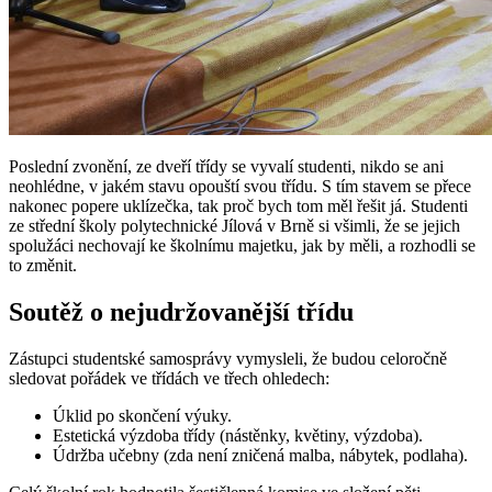
Poslední zvonění, ze dveří třídy se vyvalí studenti, nikdo se ani
neohlédne, v jakém stavu opouští svou třídu. S tím stavem se přece
nakonec popere uklízečka, tak proč bych tom měl řešit já. Studenti
ze střední školy polytechnické Jílová v Brně si všimli, že se jejich
spolužáci nechovají ke školnímu majetku, jak by měli, a rozhodli se
to změnit.
Soutěž o nejudržovanější třídu
Zástupci studentské samosprávy vymysleli, že budou celoročně
sledovat pořádek ve třídách ve třech ohledech:
Úklid po skončení výuky.
Estetická výzdoba třídy (nástěnky, květiny, výzdoba).
Údržba učebny (zda není zničená malba, nábytek, podlaha).