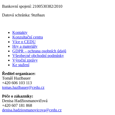
Bankovní spojení: 2100530382/2010
Datová schránka: 9nz8aax
Kontakty
Konzultační centra
Více o CEDU
Hry a materiály
GDPR – ochrana osobních údajů
Všeobecné obchodní podmínky
Výroční zprávy
Ke stažení
Ředitel organizace:
Tomáš Hazlbauer
+420 606 103 113
tomas.hazlbauer@cedu.cz
Péče o zákazníky:
Denisa Hadžiosmanovičová
+420 607 181 868
denisa.hadziosmanovicova@cedu.cz