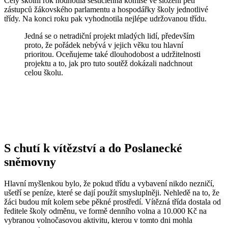
Celý školní rok hodnotila šestičlenná komise ve složení pěti
zástupců žákovského parlamentu a hospodářky školy jednotlivé
třídy. Na konci roku pak vyhodnotila nejlépe udržovanou třídu.
Jedná se o netradiční projekt mladých lidí, především
proto, že pořádek nebývá v jejich věku tou hlavní
prioritou. Oceňujeme také dlouhodobost a udržitelnosti
projektu a to, jak pro tuto soutěž dokázali nadchnout
celou školu.
S chutí k vítězství a do Poslanecké
sněmovny
Hlavní myšlenkou bylo, že pokud třídu a vybavení nikdo nezničí,
ušetří se peníze, které se dají použít smysluplněji. Nehledě na to, že
žáci budou mít kolem sebe pěkné prostředí. Vítězná třída dostala od
ředitele školy odměnu, ve formě denního volna a 10.000 Kč na
vybranou volnočasovou aktivitu, kterou v tomto dni mohla