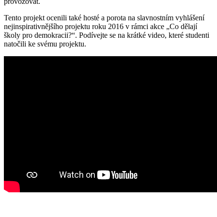
provozovat.
Tento projekt ocenili také hosté a porota na slavnostním vyhlášení
nejinspirativnějšího projektu roku 2016 v rámci akce „Co dělají
školy pro demokracii?“. Podívejte se na krátké video, které studenti
natočili ke svému projektu.