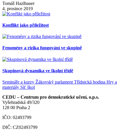
Tomáš Hazlbauer
4. prosince 2019
Konflikt jako příležitost
Fenomény a rizika fungování ve skupině
Skupinová dynamika ve školní třídě
Semináře a kurzy
Žákovský parlament
Třídnická hodina
Hry a
materiály
Síť škol
CEDU – Centrum pro demokratické učení, o.p.s.
Vyšehradská 49/320
128 00 Praha 2
IČO: 02493799
DIČ: CZ02493799