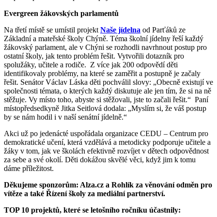
Evergreen žákovských parlamentů
Na třetí místě se umístil projekt
Naše jídelna
od Parťáků ze
Základní a mateřské školy Chýně. Téma školní jídelny řeší každý
žákovský parlament, ale v Chýni se rozhodli navrhnout postup pro
ostatní školy, jak tento problém řešit. Vytvořili dotazník pro
spolužáky, učitele a rodiče. Z více jak 200 odpovědí děti
identifikovaly problémy, na které se zaměřit a postupně je začaly
řešit. Senátor Václav Láska děti pochválil slovy: „Obecně existují ve
společnosti témata, o kterých každý diskutuje ale jen tím, že si na ně
stěžuje. Vy místo toho, abyste si stěžovali, jste to začali řešit.“ Paní
místopředsedkyně Jitka Seitlová dodala: „Myslím si, že váš postup
by se nám hodil i v naší senátní jídelně.“
Akci už po jedenácté uspořádala organizace CEDU – Centrum pro
demokratické učení, která vzdělává a metodicky podporuje učitele a
žáky v tom, jak ve školách efektivně rozvíjet v dětech odpovědnost
za sebe a své okolí. Děti dokážou skvělé věci, když jim k tomu
dáme příležitost.
Děkujeme sponzorům: Alza.cz a Rohlík za věnování odměn pro
vítěze a také Řízení školy za mediální partnerství.
TOP 10 projektů, které se letošního ročníku účastnily: