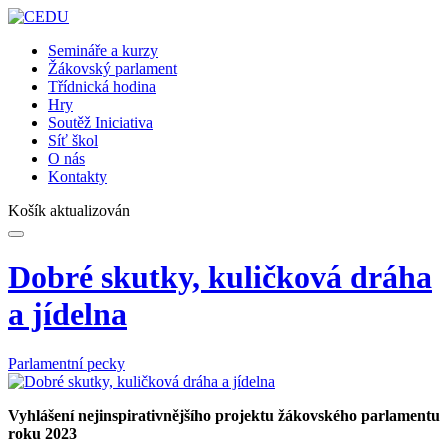
Semináře a kurzy
Žákovský parlament
Třídnická hodina
Hry
Soutěž Iniciativa
Síť škol
O nás
Kontakty
Košík aktualizován
Dobré skutky, kuličková dráha
a jídelna
Parlamentní pecky
Vyhlášení nejinspirativnějšího projektu žákovského parlamentu
roku 2023