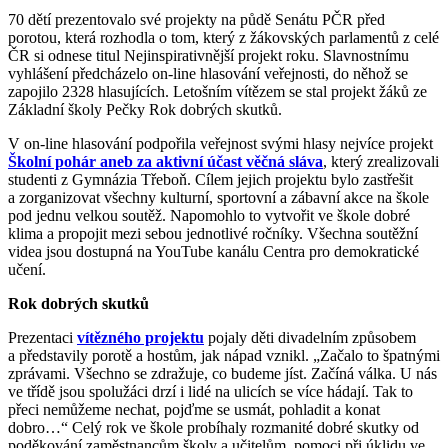
70 dětí prezentovalo své projekty na půdě Senátu PČR před
porotou, která rozhodla o tom, který z žákovských parlamentů z celé
ČR si odnese titul Nejinspirativnější projekt roku. Slavnostnímu
vyhlášení předcházelo on-line hlasování veřejnosti, do něhož se
zapojilo 2328 hlasujících. Letošním vítězem se stal projekt žáků ze
Základní školy Pečky Rok dobrých skutků.
V on-line hlasování podpořila veřejnost svými hlasy nejvíce projekt
Školní pohár aneb za aktivní účast věčná sláva
, který zrealizovali
studenti z Gymnázia Třeboň. Cílem jejich projektu bylo zastřešit
a zorganizovat všechny kulturní, sportovní a zábavní akce na škole
pod jednu velkou soutěž. Napomohlo to vytvořit ve škole dobré
klima a propojit mezi sebou jednotlivé ročníky. Všechna soutěžní
videa jsou dostupná na YouTube kanálu Centra pro demokratické
učení.
Rok dobrých skutků
Prezentaci
vítězného projektu
pojaly děti divadelním způsobem
a představily porotě a hostům, jak nápad vznikl. „Začalo to špatnými
zprávami. Všechno se zdražuje, co budeme jíst. Začíná válka. U nás
ve třídě jsou spolužáci drzí i lidé na ulicích se více hádají. Tak to
přeci nemůžeme nechat, pojďme se usmát, pohladit a konat
dobro…“ Celý rok ve škole probíhaly rozmanité dobré skutky od
poděkování zaměstnancům školy a učitelům, pomoci při úklidu ve