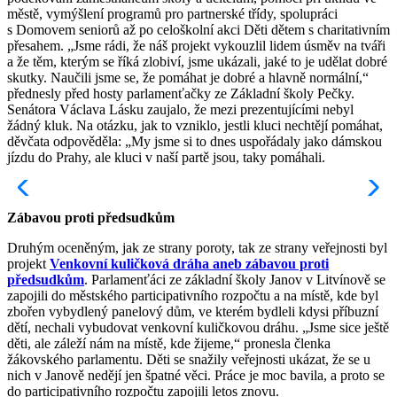
městě, vymýšlení programů pro partnerské třídy, spolupráci
s Domovem seniorů až po celoškolní akci Děti dětem s charitativním
přesahem. „Jsme rádi, že náš projekt vykouzlil lidem úsměv na tváři
a že těm, kterým se říká zlobiví, jsme ukázali, jaké to je udělat dobré
skutky. Naučili jsme se, že pomáhat je dobré a hlavně normální,“
přednesly před hosty parlamenťačky ze Základní školy Pečky.
Senátora Václava Lásku zaujalo, že mezi prezentujícími nebyl
žádný kluk. Na otázku, jak to vzniklo, jestli kluci nechtějí pomáhat,
děvčata odpověděla: „My jsme si to dnes uspořádaly jako dámskou
jízdu do Prahy, ale kluci v naší partě jsou, taky pomáhali.
Zábavou proti předsudkům
Druhým oceněným, jak ze strany poroty, tak ze strany veřejnosti byl
projekt
Venkovní kuličková dráha aneb zábavou proti
předsudkům
. Parlamenťáci ze základní školy Janov v Litvínově se
zapojili do městského participativního rozpočtu a na místě, kde byl
zbořen vybydlený panelový dům, ve kterém bydleli kdysi příbuzní
dětí, nechali vybudovat venkovní kuličkovou dráhu. „Jsme sice ještě
děti, ale záleží nám na místě, kde žijeme,“ pronesla členka
žákovského parlamentu. Děti se snažily veřejnosti ukázat, že se u
nich v Janově nedějí jen špatné věci. Práce je moc bavila, a proto se
do participativního rozpočtu zapojili letos znovu.