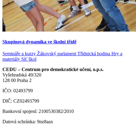
Skupinová dynamika ve školní třídě
Semináře a kurzy
Žákovský parlament
Třídnická hodina
Hry a
materiály
Síť škol
CEDU – Centrum pro demokratické učení, o.p.s.
Vyšehradská 49/320
128 00 Praha 2
IČO: 02493799
DIČ: CZ02493799
Bankovní spojení: 2100530382/2010
Datová schránka: 9nz8aax