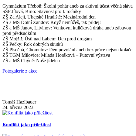
Gymnázium Třeboň: Školní pohár aneb za aktivní účast věčná sláva
SŠP Jílová, Brno: Slavnost pro I. ročníky
ZŠ Za Alejí, Uherské Hradiště: Mezinárodní den
ZŠ a MŠ Dolní Žandov: Když nemůžeš, tak přidej!
ZŠ a MŠ Janov, Litvínov: Venkovní kuličková dráha aneb zábavou
proti předsudkům
ZŠ Mojžíř, Ústí nad Labem: Den proti drogám
ZŠ Pečky: Rok dobrých skutků
ZŠ Písečná, Chomutov: Den povolání aneb bez práce nejsou koláče
ZŠ TGM Milovice: Milada Horáková – Putovní výstava
ZŠ a MŠ Chýně: Naše jídelna
Fotogalerie z akce
Tomáš Hazlbauer
24. března 2023
Konflikt jako příležitost