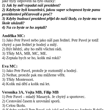
jaké byly odpovědi na tyto otázky:
1) Jak by měl vypadat náš prezident?
2) Kdybyste byli kouzelníci, jakou super schopnost byste panu
prezidentovi přičarovali a proč?
3) Kdyby budoucí prezident přijel do naší školy, co byste mu ve
škole ukázali?
4) Na co byste se ho zeptali?
Andělka MC:
1) Jako Petr Pavel nebo jako náš pan ředitel. Petr Pavel je totiž
chytrý a pan ředitel je hodný a milý.
2) Být štědrý, aby ho měli všichni rádi.
3) Třídy MA, MB, MC, ME.
4) Zeptala bych se ho, kolik má roků?
Eva MC:
1) Jako Petr Pavel, protože je roztomilý a hodný.
2) Nelhat, protože pak mu můžeme věřit.
3) Třídy Montessori.
4) Kolik má dětí a kolik má let.
Veronika 3A, Vojta MB, Filip MB
1) Petr Pavel – mladý Masaryk. Je chytrý a sportovec.
2) Cestování časem k urovnání sporů.
3) Celou školu.
4) Kdyby vyhrál Petr Pavel, tak jaký má názor na Andreje Babiše.