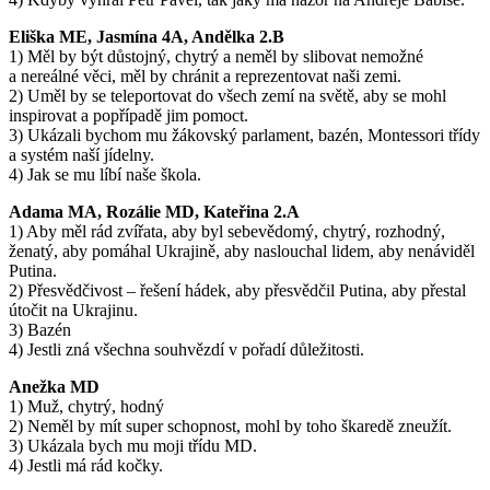
Eliška ME, Jasmína 4A, Andělka 2.B
1) Měl by být důstojný, chytrý a neměl by slibovat nemožné
a nereálné věci, měl by chránit a reprezentovat naši zemi.
2) Uměl by se teleportovat do všech zemí na světě, aby se mohl
inspirovat a popřípadě jim pomoct.
3) Ukázali bychom mu žákovský parlament, bazén, Montessori třídy
a systém naší jídelny.
4) Jak se mu líbí naše škola.
Adama MA, Rozálie MD, Kateřina 2.A
1) Aby měl rád zvířata, aby byl sebevědomý, chytrý, rozhodný,
ženatý, aby pomáhal Ukrajině, aby naslouchal lidem, aby nenáviděl
Putina.
2) Přesvědčivost – řešení hádek, aby přesvědčil Putina, aby přestal
útočit na Ukrajinu.
3) Bazén
4) Jestli zná všechna souhvězdí v pořadí důležitosti.
Anežka MD
1) Muž, chytrý, hodný
2) Neměl by mít super schopnost, mohl by toho škaredě zneužít.
3) Ukázala bych mu moji třídu MD.
4) Jestli má rád kočky.