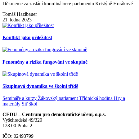
Děkujeme za zaslání koordinátorce parlamentu Kristýně Horákové.
Tomáš Hazlbauer
21. ledna 2023
Konflikt jako příležitost
Fenomény a rizika fungování ve skupině
Skupinová dynamika ve školní třídě
Semináře a kurzy
Žákovský parlament
Třídnická hodina
Hry a
materiály
Síť škol
CEDU – Centrum pro demokratické učení, o.p.s.
Vyšehradská 49/320
128 00 Praha 2
IČO: 02493799