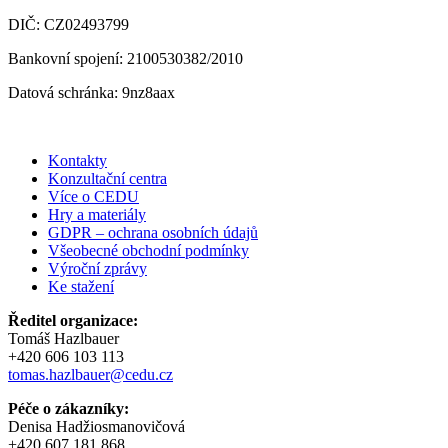
DIČ: CZ02493799
Bankovní spojení: 2100530382/2010
Datová schránka: 9nz8aax
Kontakty
Konzultační centra
Více o CEDU
Hry a materiály
GDPR – ochrana osobních údajů
Všeobecné obchodní podmínky
Výroční zprávy
Ke stažení
Ředitel organizace:
Tomáš Hazlbauer
+420 606 103 113
tomas.hazlbauer@cedu.cz
Péče o zákazníky:
Denisa Hadžiosmanovičová
+420 607 181 868