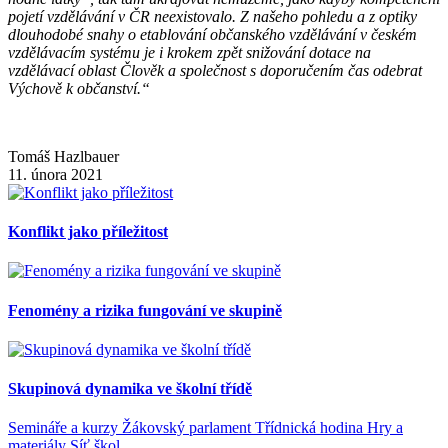
pojetí vzdělávání v ČR neexistovalo. Z našeho pohledu a z optiky
dlouhodobé snahy o etablování občanského vzdělávání v českém
vzdělávacím systému je i krokem zpět snižování dotace na
vzdělávací oblast Člověk a společnost s doporučením čas odebrat
Výchově k občanství.“
Tomáš Hazlbauer
11. února 2021
Konflikt jako příležitost
Fenomény a rizika fungování ve skupině
Skupinová dynamika ve školní třídě
Semináře a kurzy
Žákovský parlament
Třídnická hodina
Hry a
materiály
Síť škol