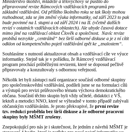
Ministerstvo školství, mládeže a tělovýchovy se pustilo do
připravované revize Rámcových vzdělávacích programů pro
základní vzdělávání. Od příštího školního roku se tak školy mohou
rozhodnout, zda se jim změní výuka informatiky, od září 2023 to pak
bude povinné na I. stupni a od září 2024 i na II. (včetně dalších
revizí v ostatních vzdělávacích oblastech). Ale ubyde časová dotace
mimo jiné na vzdělávací oblast Člověk a společnost. Navíc revize
probíhá nezvykle „centrálně“ bez širší odborné diskuse a je z ní cítit
odklon od kompetenčního pojetí vzdělávání zpět ke „znalostem“.
Souhlasíme s nutností aktualizovat obsah a vzdělávací cíle ve výuce
informatiky. Stejně tak je v pořádku, že Rámcový vzdělávací
program prochází průběžnými revizemi, které se doposud pečlivě
připravovaly a konzultovaly s odbornou veřejností.
Několik let byli zástupci naší organizace součástí odborné skupiny
pro společenskovědní vzdělávání, podíleli jsme se na formulaci cílů
a výstupů pro revizi průřezového tématu výchova demokratického
občana. Součástí těchto skupin byli vždy učitelé, didaktici z VŠ,
lektoři a metodici NNO, které se výhradně v tomto případě zabývali
občanským vzděláváním. Je proto překvapivé, že
první revize
tzv. redukcí proběhla bez širší diskuse a že odborné pracovní
skupiny byly MŠMT zrušeny
.
Znepokojující pro nás je i skutečnost, že jedním z návrhů MŠMT je