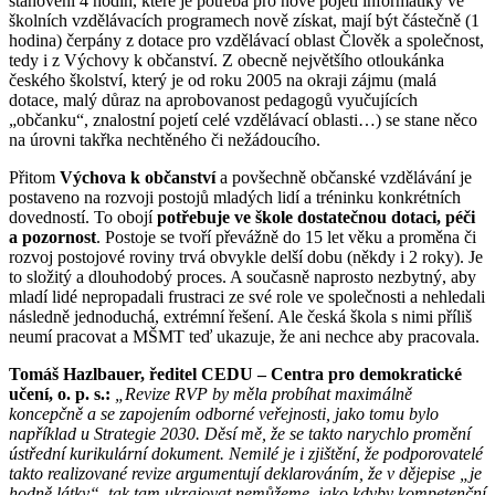
stanovení 4 hodin, které je potřeba pro nové pojetí informatiky ve
školních vzdělávacích programech nově získat, mají být částečně (1
hodina) čerpány z dotace pro vzdělávací oblast Člověk a společnost,
tedy i z Výchovy k občanství. Z obecně největšího otloukánka
českého školství, který je od roku 2005 na okraji zájmu (malá
dotace, malý důraz na aprobovanost pedagogů vyučujících
„občanku“, znalostní pojetí celé vzdělávací oblasti…) se stane něco
na úrovni takřka nechtěného či nežádoucího.
Přitom
Výchova k občanství
a povšechně občanské vzdělávání je
postaveno na rozvoji postojů mladých lidí a tréninku konkrétních
dovedností. To obojí
potřebuje ve škole dostatečnou dotaci, péči
a pozornost
. Postoje se tvoří převážně do 15 let věku a proměna či
rozvoj postojové roviny trvá obvykle delší dobu (někdy i 2 roky). Je
to složitý a dlouhodobý proces. A současně naprosto nezbytný, aby
mladí lidé nepropadali frustraci ze své role ve společnosti a nehledali
následně jednoduchá, extrémní řešení. Ale česká škola s nimi příliš
neumí pracovat a MŠMT teď ukazuje, že ani nechce aby pracovala.
Tomáš Hazlbauer, ředitel CEDU – Centra pro demokratické
učení, o. p. s.:
„Revize RVP by měla probíhat maximálně
koncepčně a se zapojením odborné veřejnosti, jako tomu bylo
například u Strategie 2030. Děsí mě, že se takto narychlo promění
ústřední kurikulární dokument. Nemilé je i zjištění, že podporovatelé
takto realizované revize argumentují deklarováním, že v dějepise „je
hodně látky“, tak tam ukrajovat nemůžeme, jako kdyby kompetenční