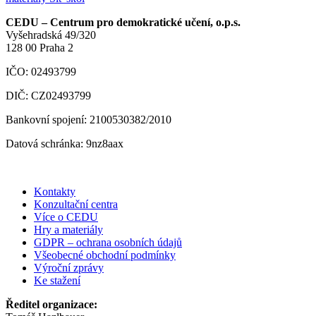
CEDU – Centrum pro demokratické učení, o.p.s.
Vyšehradská 49/320
128 00 Praha 2
IČO: 02493799
DIČ: CZ02493799
Bankovní spojení: 2100530382/2010
Datová schránka: 9nz8aax
Kontakty
Konzultační centra
Více o CEDU
Hry a materiály
GDPR – ochrana osobních údajů
Všeobecné obchodní podmínky
Výroční zprávy
Ke stažení
Ředitel organizace: