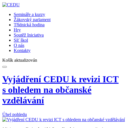
Semináře a kurzy
Žákovský parlament
Třídnická hodina
Hry
Soutěž Iniciativa
Síť škol
O nás
Kontakty
Košík aktualizován
Vyjádření CEDU k revizi ICT
s ohledem na občanské
vzdělávání
Úhel pohledu