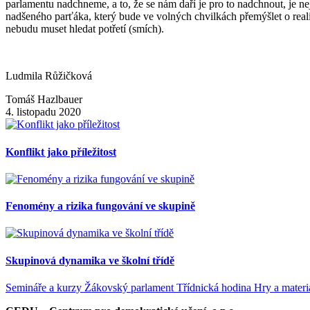
parlamentu nadchneme, a to, že se nám daří je pro to nadchnout, je ne
nadšeného parťáka, který bude ve volných chvilkách přemýšlet o reali
nebudu muset hledat potřetí (smích).
Ludmila Růžičková
Tomáš Hazlbauer
4. listopadu 2020
Konflikt jako příležitost
Fenomény a rizika fungování ve skupině
Skupinová dynamika ve školní třídě
Semináře a kurzy
Žákovský parlament
Třídnická hodina
Hry a mater