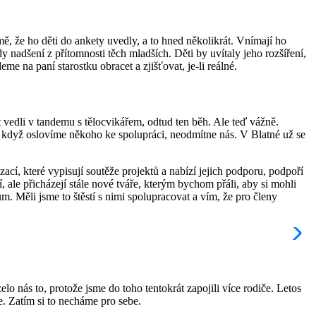
ě, že ho děti do ankety uvedly, a to hned několikrát. Vnímají ho
ždy nadšení z přítomnosti těch mladších. Děti by uvítaly jeho rozšíření,
e na paní starostku obracet a zjišťovat, je-li reálné.
 vedli v tandemu s tělocvikářem, odtud ten běh. Ale teď vážně.
že když oslovíme někoho ke spolupráci, neodmítne nás. V Blatné už se
zací, které vypisují soutěže projektů a nabízí jejich podporu, podpoří
le přicházejí stále nové tváře, kterým bychom přáli, aby si mohli
m. Měli jsme to štěstí s nimi spolupracovat a vím, že pro členy
lo nás to, protože jsme do toho tentokrát zapojili více rodiče. Letos
e. Zatím si to necháme pro sebe.