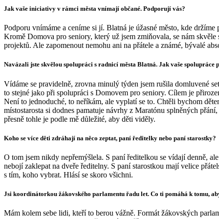
Jak vaše iniciativy v rámci města vnímají občané. Podporují vás?
Podporu vnímáme a ceníme si jí. Blatná je úžasné město, kde držíme při
Kromě Domova pro seniory, který už jsem zmiňovala, se nám skvěle spo
projektů. Ale zapomenout nemohu ani na přátele a známé, bývalé abso
Navázali jste skvělou spolupráci s radnicí města Blatná. Jak vaše spolupráce p
Vídáme se pravidelně, zrovna minulý týden jsem rušila domluvené setk
to stejné jako při spolupráci s Domovem pro seniory. Cílem je přiroze
Není to jednoduché, to neříkám, ale vyplatí se to. Chtěli bychom dětem
místostarosta si dodnes pamatuje návrhy z Maratónu splněných přání, 
přesně tohle je podle mě důležité, aby děti viděly.
Koho se více děti zdráhají na něco zeptat, paní ředitelky nebo paní starostky?
O tom jsem nikdy nepřemýšlela. S paní ředitelkou se vídají denně, ale 
nebojí zaklepat na dveře ředitelny. S paní starostkou mají velice přá
s tím, koho vybrat. Hlásí se skoro všichni.
Jsi koordinátorkou žákovského parlamentu řadu let. Co ti pomáhá k tomu, aby
Mám kolem sebe lidi, kteří to berou vážně. Formát žákovských parlame