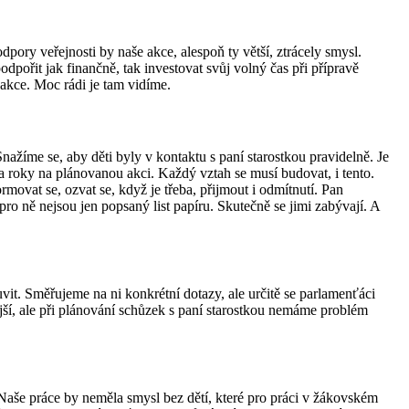
dpory veřejnosti by naše akce, alespoň ty větší, ztrácely smysl.
pořit jak finančně, tak investovat svůj volný čas při přípravě
akce. Moc rádi je tam vidíme.
ažíme se, aby děti byly v kontaktu s paní starostkou pravidelně. Je
dva roky na plánovanou akci. Každý vztah se musí budovat, i tento.
rmovat se, ozvat se, když je třeba, přijmout i odmítnutí. Pan
ro ně nejsou jen popsaný list papíru. Skutečně se jimi zabývají. A
luvit. Směřujeme na ni konkrétní dotazy, ale určitě se parlamenťáci
ější, ale při plánování schůzek s paní starostkou nemáme problém
 Naše práce by neměla smysl bez dětí, které pro práci v žákovském