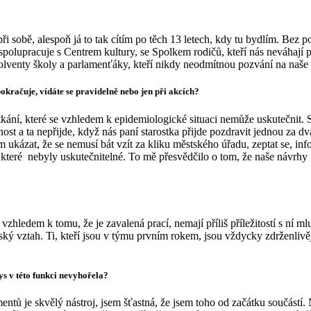
 sobě, alespoň já to tak cítím po těch 13 letech, kdy tu bydlím. Bez po
lupracuje s Centrem kultury, se Spolkem rodičů, kteří nás neváhají pod
lventy školy a parlamenťáky, kteří nikdy neodmítnou pozvání na naše 
okračuje, vídáte se pravidelně nebo jen při akcích?
ání, které se vzhledem k epidemiologické situaci nemůže uskutečnit. Sn
nost a ta nepřijde, když nás paní starostka přijde pozdravit jednou za 
 ukázat, že se nemusí bát vzít za kliku městského úřadu, zeptat se, info
které nebyly uskutečnitelné. To mě přesvědčilo o tom, že naše návrhy p
vzhledem k tomu, že je zavalená prací, nemají příliš příležitostí s ní m
telský vztah. Ti, kteří jsou v týmu prvním rokem, jsou vždycky zdrženliv
s v této funkci nevyhořela?
ntů je skvělý nástroj, jsem šťastná, že jsem toho od začátku součástí.