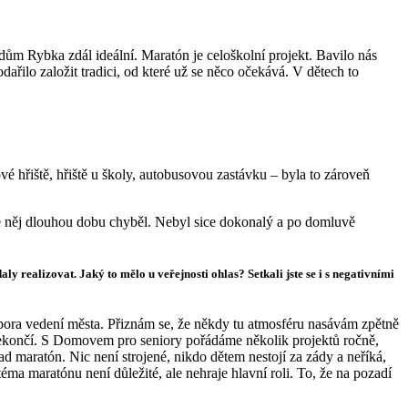
ům Rybka zdál ideální. Maratón je celoškolní projekt. Bavilo nás
ařilo založit tradici, od které už se něco očekává. V dětech to
é hřiště, hřiště u školy, autobusovou zastávku – byla to zároveň
le něj dlouhou dobu chyběl. Nebyl sice dokonalý a po domluvě
y realizovat. Jaký to mělo u veřejnosti ohlas? Setkali jste se i s negativními
pora vedení města. Přiznám se, že někdy tu atmosféru nasávám zpětně
i nekončí. S Domovem pro seniory pořádáme několik projektů ročně,
d maratón. Nic není strojené, nikdo dětem nestojí za zády a neříká,
téma maratónu není důležité, ale nehraje hlavní roli. To, že na pozadí