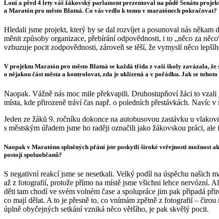
Loni a před 4 lety váš žákovský parlament prezentoval na půdě Senátu proje
a Maratón pro město Blatná. Co vás vedlo k tomu v maratónech pokračovat?
Hledali jsme projekt, který by se dal rozvíjet a posunoval nás něka
měnit způsoby organizace, přebírání odpovědnosti, i to „něco za něco“ 
vzbuzuje pocit zodpovědnosti, zároveň se těší, že vymyslí něco lepší
V projektu Maratón pro město Blatná se každá třída z vaší školy zavázala, že
o nějakou část města a kontrolovat, zda je uklizená a v pořádku. Jak se tohoto
Naopak. Vážně nás moc mile překvapili. Druhostupňoví žáci to vzali ja
místa, kde přirozeně tráví čas např. o poledních přestávkách. Navíc v
Jeden ze žáků 9. ročníku dokonce na autobusovou zastávku u vlakovéh
s městským úřadem jsme ho raději označili jako žákovskou práci, ale i t
Naopak v Maratónu splněných přání jste poskytli široké veřejnosti možnost akti
postoji spoluobčanů?
S negativní reakcí jsme se nesetkali. Velký podíl na úspěchu našic
až z fotografií, protože přímo na místě jsme všichni lehce nervózní.
děti tam chodí ve svém volném čase a spolupráce jim pak připadá přiro
co mají dělat. A to je přesně to, co vnímám zpětně z fotografií – čiro
úplně obyčejných setkání vzniká něco většího, je pak skvělý pocit.