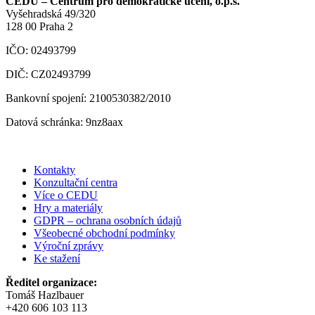
CEDU – Centrum pro demokratické učení, o.p.s.
Vyšehradská 49/320
128 00 Praha 2
IČO: 02493799
DIČ: CZ02493799
Bankovní spojení: 2100530382/2010
Datová schránka: 9nz8aax
Kontakty
Konzultační centra
Více o CEDU
Hry a materiály
GDPR – ochrana osobních údajů
Všeobecné obchodní podmínky
Výroční zprávy
Ke stažení
Ředitel organizace:
Tomáš Hazlbauer
+420 606 103 113