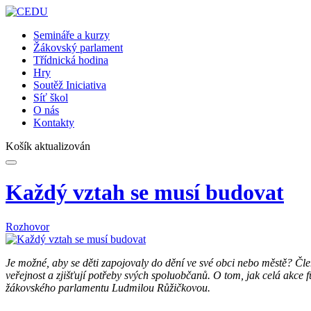
Semináře a kurzy
Žákovský parlament
Třídnická hodina
Hry
Soutěž Iniciativa
Síť škol
O nás
Kontakty
Košík aktualizován
Každý vztah se musí budovat
Rozhovor
Je možné, aby se děti zapojovaly do dění ve své obci nebo městě? Čl
veřejnost a zjišťují potřeby svých spoluobčanů. O tom, jak celá akce 
žákovského parlamentu Ludmilou Růžičkovou.