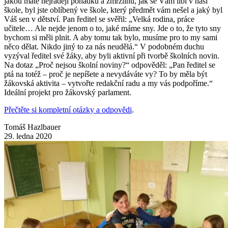
jakou máte nejraději pohádku a zmrzlinu, jak se Vám líbí v naší
škole, byl jste oblíbený ve škole, který předmět vám nešel a jaký byl
Váš sen v dětství. Pan ředitel se svěřil: „Velká rodina, práce
učitele… Ale nejde jenom o to, jaké máme sny. Jde o to, že tyto sny
bychom si měli plnit. A aby tomu tak bylo, musíme pro to my sami
něco dělat. Nikdo jiný to za nás neudělá.“ V podobném duchu
vyzýval ředitel své žáky, aby byli aktivní při tvorbě školních novin.
Na dotaz „Proč nejsou školní noviny?“ odpověděl: „Pan ředitel se
ptá na totéž – proč je nepíšete a nevydáváte vy? To by měla být
žákovská aktivita – vytvořte redakční radu a my vás podpoříme.“
Ideální projekt pro žákovský parlament.
Přečtěte si kompletní otázky a odpovědi
.
Tomáš Hazlbauer
29. ledna 2020