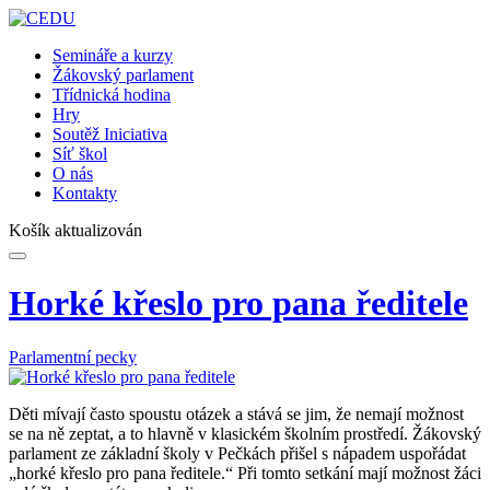
Semináře a kurzy
Žákovský parlament
Třídnická hodina
Hry
Soutěž Iniciativa
Síť škol
O nás
Kontakty
Košík aktualizován
Horké křeslo pro pana ředitele
Parlamentní pecky
Děti mívají často spoustu otázek a stává se jim, že nemají možnost
se na ně zeptat, a to hlavně v klasickém školním prostředí. Žákovský
parlament ze základní školy v Pečkách přišel s nápadem uspořádat
„horké křeslo pro pana ředitele.“ Při tomto setkání mají možnost žáci