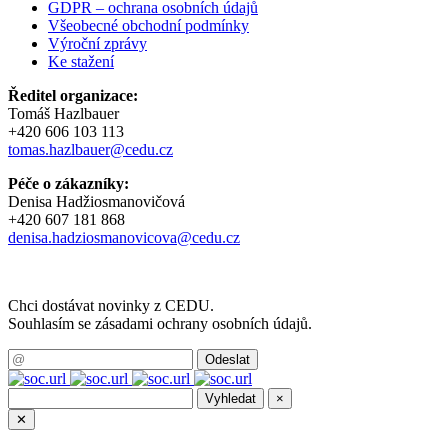
GDPR – ochrana osobních údajů
Všeobecné obchodní podmínky
Výroční zprávy
Ke stažení
Ředitel organizace:
Tomáš Hazlbauer
+420 606 103 113
tomas.hazlbauer@cedu.cz
Péče o zákazníky:
Denisa Hadžiosmanovičová
+420 607 181 868
denisa.hadziosmanovicova@cedu.cz
Chci dostávat novinky z CEDU.
Souhlasím se zásadami ochrany osobních údajů.
×
✕