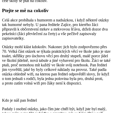
celé školy se ptát na cokoliv.
Ptejte se mě na cokoliv
Celá akce probíhala s humorem a nadsázkou, i když některé otázky
tak humorné nebyly. U pana ředitele Zajíce, pro kterého žáci
připravili k občerstvení mrkev a mrkvovou šťávu, drželi dozor dva
pekelníci (žáci převlečení za čerty) a vše pečlivě zapisovaly
zapisovatelky.
Otázky mohl klást kdokoliv. Nakonec jich bylo zodpovězeno přes
70. Velká část otázek se týkala praktických věcí ve škole jako je stav
toalet, skříňky pro úschovu věcí pro druhý stupeň, malé porce jídel
ve školní jídelně, nová tabule a jiné vybavení pro školu. Žáci se také
ptali, proč nemohou mít každý ve škole svůj notebook. Pan ředitel
jim vysvětlil, jaké by byly celkové náklady na provoz. Také padla
otázka ohledně wifi, na kterou pan ředitel odpověděl slovy, že když
o tom jednali s rodiči, byla jedna polovina byla pro, druhá proti,
a proto zatím volná wifi pro žáky není k dispozici.
Kdo je náš pan ředitel
Padaly i osobní otázky, jako čím jste chtěl být, když jste byl malý,