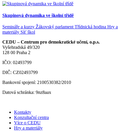
Skupinová dynamika ve školní třídě
Semináře a kurzy
Žákovský parlament
Třídnická hodina
Hry a
materiály
Síť škol
CEDU – Centrum pro demokratické učení, o.p.s.
Vyšehradská 49/320
128 00 Praha 2
IČO: 02493799
DIČ: CZ02493799
Bankovní spojení: 2100530382/2010
Datová schránka: 9nz8aax
Kontakty
Konzultační centra
Více o CEDU
Hry a materiály