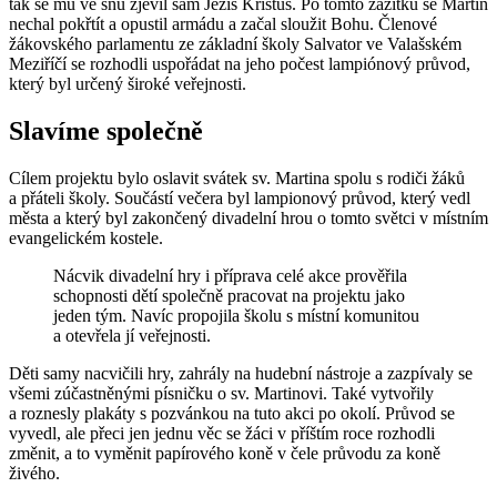
tak se mu ve snu zjevil sám Ježíš Kristus. Po tomto zážitku se Martin
nechal pokřtít a opustil armádu a začal sloužit Bohu. Členové
žákovského parlamentu ze základní školy Salvator ve Valašském
Meziříčí se rozhodli uspořádat na jeho počest lampiónový průvod,
který byl určený široké veřejnosti.
Slavíme společně
Cílem projektu bylo oslavit svátek sv. Martina spolu s rodiči žáků
a přáteli školy. Součástí večera byl lampionový průvod, který vedl
města a který byl zakončený divadelní hrou o tomto světci v místním
evangelickém kostele.
Nácvik divadelní hry i příprava celé akce prověřila
schopnosti dětí společně pracovat na projektu jako
jeden tým. Navíc propojila školu s místní komunitou
a otevřela jí veřejnosti.
Děti samy nacvičili hry, zahrály na hudební nástroje a zazpívaly se
všemi zúčastněnými písničku o sv. Martinovi. Také vytvořily
a roznesly plakáty s pozvánkou na tuto akci po okolí. Průvod se
vyvedl, ale přeci jen jednu věc se žáci v příštím roce rozhodli
změnit, a to vyměnit papírového koně v čele průvodu za koně
živého.