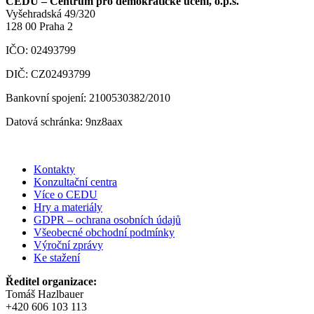
CEDU – Centrum pro demokratické učení, o.p.s.
Vyšehradská 49/320
128 00 Praha 2
IČO: 02493799
DIČ: CZ02493799
Bankovní spojení: 2100530382/2010
Datová schránka: 9nz8aax
Kontakty
Konzultační centra
Více o CEDU
Hry a materiály
GDPR – ochrana osobních údajů
Všeobecné obchodní podmínky
Výroční zprávy
Ke stažení
Ředitel organizace:
Tomáš Hazlbauer
+420 606 103 113