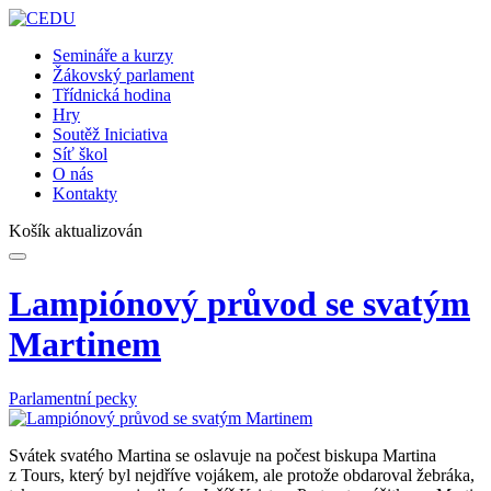
Semináře a kurzy
Žákovský parlament
Třídnická hodina
Hry
Soutěž Iniciativa
Síť škol
O nás
Kontakty
Košík aktualizován
Lampiónový průvod se svatým
Martinem
Parlamentní pecky
Svátek svatého Martina se oslavuje na počest biskupa Martina
z Tours, který byl nejdříve vojákem, ale protože obdaroval žebráka,